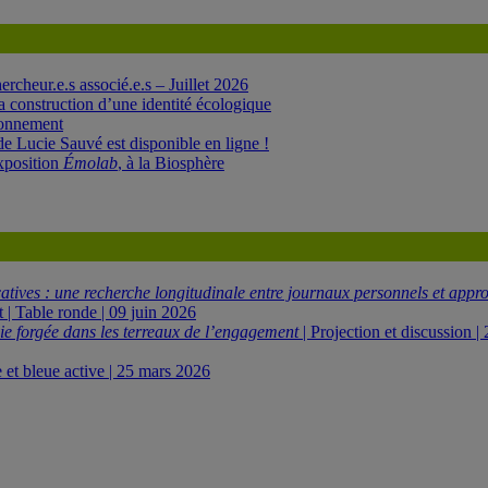
cheur.e.s associé.e.s – Juillet 2026
a construction d’une identité écologique
ironnement
e Lucie Sauvé est disponible en ligne !
xposition
Émolab
, à la Biosphère
icatives : une recherche longitudinale entre journaux personnels et app
 | Table ronde | 09 juin 2026
ie forgée dans les terreaux de l’engagement
| Projection et discussion 
et bleue active | 25 mars 2026