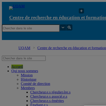
Centre de recherche en éducation et formation
UQAM
Centre de recherche en éducation et formation 
Accueil
Qui nous sommes
Mission
Historique
Comité de direction
Membres
Chercheur.e.s régulier.ère.s
Chercheur.e.s associé.e.s
Chercheur.e.s émérites
Étudiant.e.s