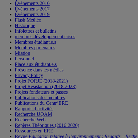
Événements 2016
Événements 2017
Événements 2019
Flash Méthéo
Historique
Infolettres et bulletins
membres développement crises
Membres étudiant.e.s
Membres partenaires
Mission
Personnel
Place aux étudiant.e.s
Présence dans les médias
Privacy Policy
Projet FORJE (2018-2021)
Projet Resistaction (2018-2023)
Projets fondateurs et passés
Publications des membres
Publications du Centr’ERE
Rapports d’activités
Recherche UQAM
Recherche Web
Repères Théoriques (2016-2020)
Ressources en ERE
Revue
Éducation relative à l’environnement : Regards – Reche