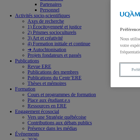
Partenaires
Personnel
Activités socio-scientifiques
Axes de recherche
1) Écocitoyenneté et justice
Préférence
2) Prismes socioculturels
3) Art et créativité
Nous utilis
4) Formation initiale et continue
votre expér
➜ Autochtonisation
fréquentati
Projets fondateurs et passés
Publications
Revue ERE
Préf
Publications des membres
Publications du Centr’ERE
Thèses et mémoires
Formation
Cours et programmes de formation
Place aux étudiant.e.s
Ressources en ERE
Engagement écosocial
Vers une Stratégie québécoise
Contributions aux débats publics
Présence dans les médias
Événements
2026