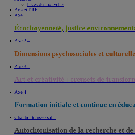
Listes des nouvelles
Arts et ERE
Axe 1 –
Écocitoyenneté, justice environnementa
Axe 2 –
Dimensions psychosociales et culturell
Axe 3 –
Art et créativité : creusets de transfo
Axe 4 –
Formation initiale et continue en éduc
Chantier transversal –
Autochtonisation de la recherche et de