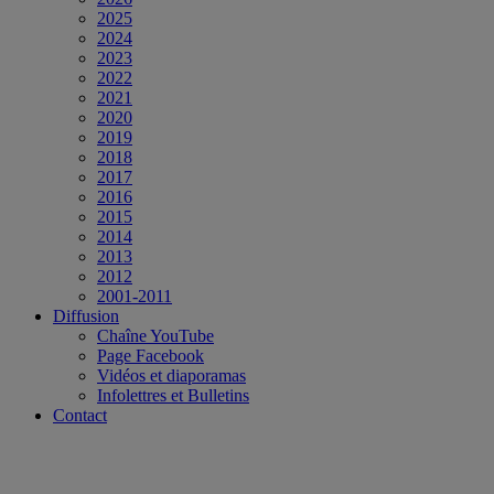
2025
2024
2023
2022
2021
2020
2019
2018
2017
2016
2015
2014
2013
2012
2001-2011
Diffusion
Chaîne YouTube
Page Facebook
Vidéos et diaporamas
Infolettres et Bulletins
Contact