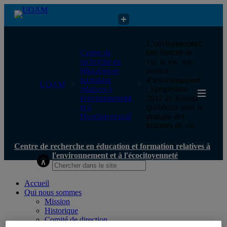
Centre de recherche en éducation et formation relatives à
L’environnement,
l'environnement et à l'écocitoyenneté
Centre de
une histoire de
recherche en
vie, la vie, une
éducation et
histoire
formation
d’environnement
UQAM
relatives à
| Symposium
l'environnement
2012 du Réseau
et à
québécois pour la
l'écocitoyenneté
pratique des
histoires de vie
Centre de recherche en éducation et formation relatives à
l'environnement et à l'écocitoyenneté
Accueil
Qui nous sommes
Mission
Historique
Comité de direction