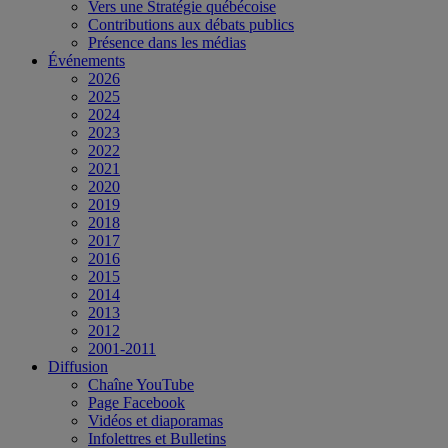
Vers une Stratégie québécoise
Contributions aux débats publics
Présence dans les médias
Événements
2026
2025
2024
2023
2022
2021
2020
2019
2018
2017
2016
2015
2014
2013
2012
2001-2011
Diffusion
Chaîne YouTube
Page Facebook
Vidéos et diaporamas
Infolettres et Bulletins