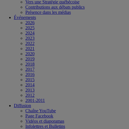
Vers une Stratégie québécoise
Contributions aux débats publics
Présence dans les médias
Événements
2026
2025
2024
2023
2022
2021
2020
2019
2018
2017
2016
2015
2014
2013
2012
2001-2011
Diffusion
Chaîne YouTube
Page Facebook
Vidéos et diaporamas
Infolettres et Bulletins