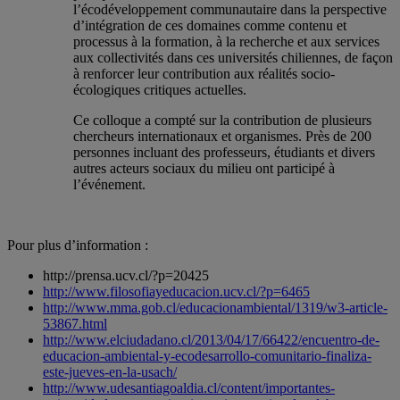
l’écodéveloppement communautaire dans la perspective
d’intégration de ces domaines comme contenu et
processus à la formation, à la recherche et aux services
aux collectivités dans ces universités chiliennes, de façon
à renforcer leur contribution aux réalités socio-
écologiques critiques actuelles.
Ce colloque a compté sur la contribution de plusieurs
chercheurs internationaux et organismes. Près de 200
personnes incluant des professeurs, étudiants et divers
autres acteurs sociaux du milieu ont participé à
l’événement.
Pour plus d’information :
http://prensa.ucv.cl/?p=20425
http://www.filosofiayeducacion.ucv.cl/?p=6465
http://www.mma.gob.cl/educacionambiental/1319/w3-article-
53867.html
http://www.elciudadano.cl/2013/04/17/66422/encuentro-de-
educacion-ambiental-y-ecodesarrollo-comunitario-finaliza-
este-jueves-en-la-usach/
http://www.udesantiagoaldia.cl/content/importantes-