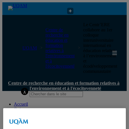
Centre de recherche en éducation et formation relatives à
Le Centr’ERE
l'environnement et à l'écocitoyenneté
Centre de
collabore au 1er
recherche en
colloque
éducation et
interuniversitaire
formation
international en
UQAM
relatives à
éducation relative
l'environnement
à l’environnement
et à
et
l'écocitoyenneté
écodéveloppement
communautaire
Centre de recherche en éducation et formation relatives à
l'environnement et à l'écocitoyenneté
Accueil
Qui nous sommes
Mission
Historique
Comité de direction