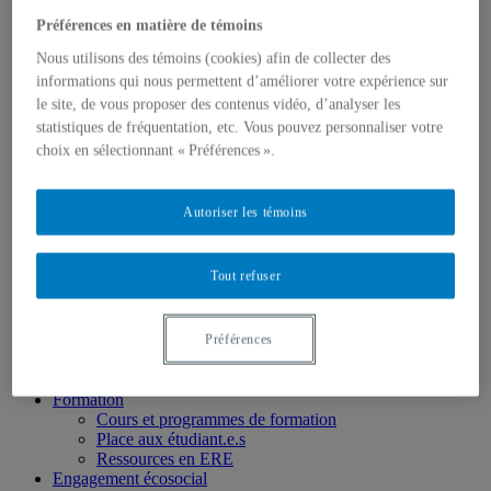
Membres
Chercheur.e.s régulier.ère.s
Préférences en matière de témoins
Chercheur.e.s associé.e.s
Nous utilisons des témoins (cookies) afin de collecter des
Chercheur.e.s émérites
informations qui nous permettent d’améliorer votre expérience sur
Étudiant.e.s
Partenaires
le site, de vous proposer des contenus vidéo, d’analyser les
Personnel
statistiques de fréquentation, etc. Vous pouvez personnaliser votre
Activités socio-scientifiques
choix en sélectionnant « Préférences ».
Axes de recherche
1) Écocitoyenneté et justice
2) Prismes socioculturels
Autoriser les témoins
3) Art et créativité
4) Formation initiale et continue
➜ Autochtonisation
Tout refuser
Projets fondateurs et passés
Publications
Revue ERE
Publications des membres
Préférences
Publications du Centr’ERE
Thèses et mémoires
Formation
Cours et programmes de formation
Place aux étudiant.e.s
Ressources en ERE
Engagement écosocial