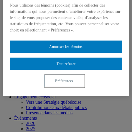
Personnel
Nous utilisons des témoins (cookies) afin de collecter des
Activités socio-scientifiques
Axes de recherche
informations qui nous permettent d’améliorer votre expérience sur
1) Écocitoyenneté et justice
le site, de vous proposer des contenus vidéo, d’analyser les
2) Prismes socioculturels
statistiques de fréquentation, etc. Vous pouvez personnaliser votre
3) Art et créativité
choix en sélectionnant « Préférences ».
4) Formation initiale et continue
➜ Autochtonisation
Projets fondateurs et passés
Autoriser les témoins
Publications
Revue ERE
Publications des membres
Tout refuser
Publications du Centr’ERE
Thèses et mémoires
Formation
Cours et programmes de formation
Préférences
Place aux étudiant.e.s
Ressources en ERE
Engagement écosocial
Vers une Stratégie québécoise
Contributions aux débats publics
Présence dans les médias
Événements
2026
2025