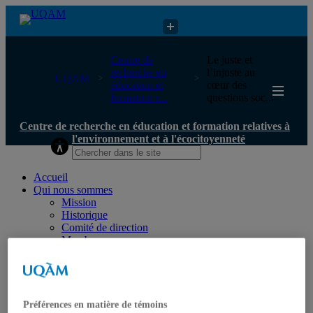
Centre de recherche en éducation et formation relatives à
Centre de
Le juste et
l'environnement et à l'écocitoyenneté
recherche en
l’injuste au
UQAM
éducation et
cœur des
formation r...
questions soc...
Centre de recherche en éducation et formation relatives à
l'environnement et à l'écocitoyenneté
Accueil
Qui nous sommes
Mission
Historique
Comité de direction
Membres
Chercheur.e.s régulier.ère.s
Chercheur.e.s associé.e.s
Chercheur.e.s émérites
Étudiant.e.s
Partenaires
Préférences en matière de témoins