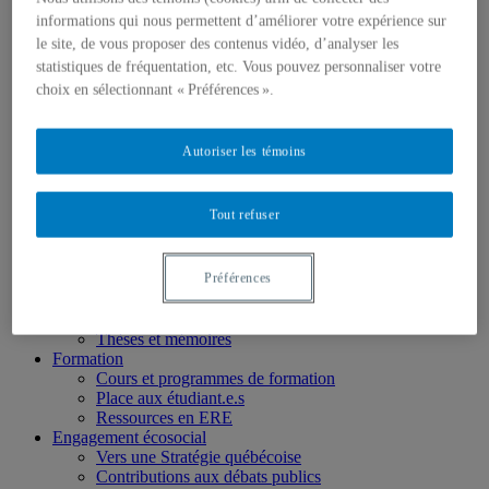
Chercheur.e.s associé.e.s
informations qui nous permettent d’améliorer votre expérience sur
Chercheur.e.s émérites
Étudiant.e.s
le site, de vous proposer des contenus vidéo, d’analyser les
Partenaires
statistiques de fréquentation, etc. Vous pouvez personnaliser votre
Personnel
choix en sélectionnant « Préférences ».
Activités socio-scientifiques
Axes de recherche
1) Écocitoyenneté et justice
Autoriser les témoins
2) Prismes socioculturels
3) Art et créativité
4) Formation initiale et continue
Tout refuser
➜ Autochtonisation
Projets fondateurs et passés
Publications
Préférences
Revue ERE
Publications des membres
Publications du Centr’ERE
Thèses et mémoires
Formation
Cours et programmes de formation
Place aux étudiant.e.s
Ressources en ERE
Engagement écosocial
Vers une Stratégie québécoise
Contributions aux débats publics