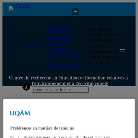
Centre de recherche en éducation et formation relatives à
Centre de
Les questions
l'environnement et à l'écocitoyenneté
recherche en
socialement vives
éducation et
en éducation |
formation
UQAM
Laurence
relatives à
Simonneaux et
l'environnement
Jean Simonneaux
et à
| 9 août 2017
l'écocitoyenneté
Centre de recherche en éducation et formation relatives à
l'environnement et à l'écocitoyenneté
Accueil
Qui nous sommes
Mission
Historique
Comité de direction
Membres
Préférences en matière de témoins
Chercheur.e.s régulier.ère.s
Nous utilisons des témoins (cookies) afin de collecter des