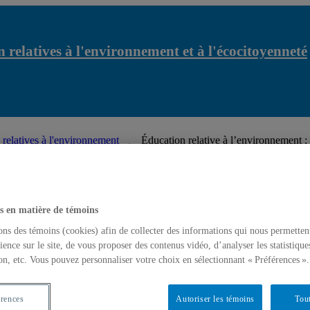
 relatives à l'environnement et à l'écocitoyenneté
 relatives à l'environnement
Éducation relative à l’environnement :
Brésil | Séminaire | 7 juin 2018
latives à l'environnement et à l'écocitoyenneté
s en matière de témoins
ons des témoins (cookies) afin de collecter des informations qui nous permetten
ience sur le site, de vous proposer des contenus vidéo, d’analyser les statistique
on, etc. Vous pouvez personnaliser votre choix en sélectionnant « Préférences ».
érences
Autoriser les témoins
Tout