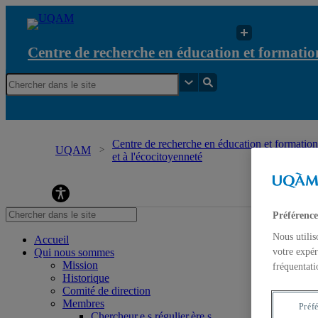
Centre de recherche en éducation et formation
Centre de recherche en éducation et formation
UQAM
et à l'écocitoyenneté
Centre de recherche en éducation et formation re
Préférence
Nous utilis
Accueil
Qui nous sommes
votre expér
Mission
fréquentati
Historique
Comité de direction
Membres
Préf
Chercheur.e.s régulier.ère.s