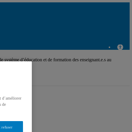
 le système d’éducation et de formation des enseignant.e.s au
t d’améliorer
s de
 refuser