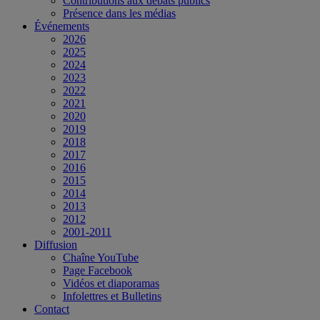
Contributions aux débats publics
Présence dans les médias
Événements
2026
2025
2024
2023
2022
2021
2020
2019
2018
2017
2016
2015
2014
2013
2012
2001-2011
Diffusion
Chaîne YouTube
Page Facebook
Vidéos et diaporamas
Infolettres et Bulletins
Contact