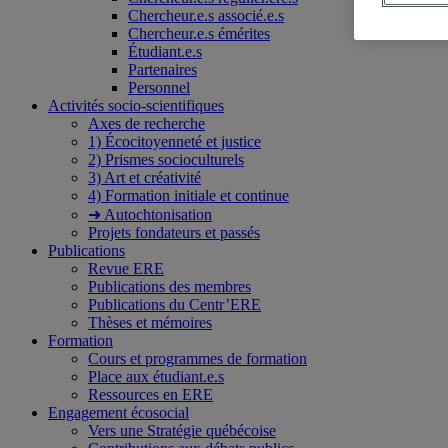
Chercheur.e.s associé.e.s
Chercheur.e.s émérites
Étudiant.e.s
Partenaires
Personnel
Activités socio-scientifiques
Axes de recherche
1) Écocitoyenneté et justice
2) Prismes socioculturels
3) Art et créativité
4) Formation initiale et continue
➜ Autochtonisation
Projets fondateurs et passés
Publications
Revue ERE
Publications des membres
Publications du Centr’ERE
Thèses et mémoires
Formation
Cours et programmes de formation
Place aux étudiant.e.s
Ressources en ERE
Engagement écosocial
Vers une Stratégie québécoise