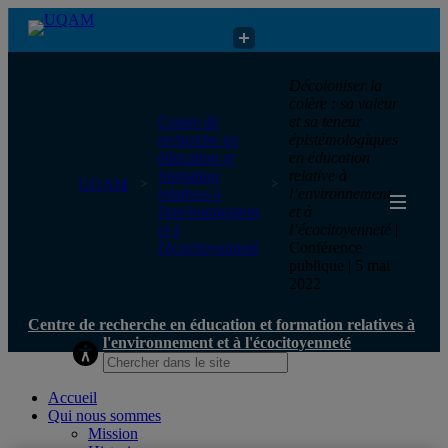
Centre de recherche en éducation et formation relatives à
Décoloniser la
l'environnement et à l'écocitoyenneté
colère : sa valeur
Centre de
et sa teneur
recherche en
épistémologiques
éducation et
en éducation
formation
relative à
UQAM
relatives à
l’environnement
l'environnement
et à
et à
l’écocitoyenneté
|
l'écocitoyenneté
Conférence
publique | 5 mai
2022
Centre de recherche en éducation et formation relatives à
l'environnement et à l'écocitoyenneté
Accueil
Qui nous sommes
Mission