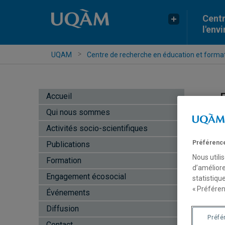
Centr
l'env
UQAM
Centre de recherche en éducation et formati
Accueil
Qui nous sommes
Activités socio-scientifiques
Préférence
Publications
Nous utili
Formation
d’améliore
Engagement écosocial
statistiqu
V
« Préféren
Événements
Diffusion
Préfé
Contact