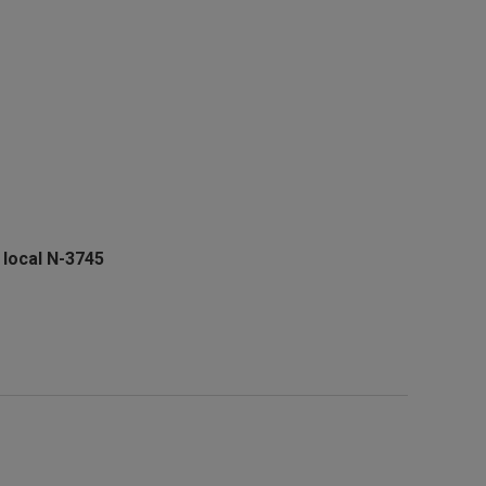
,
local N-3745
z