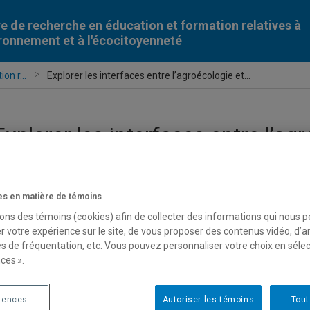
e de recherche en éducation et formation relatives à
ironnement et à l'écocitoyenneté
on r...
Explorer les interfaces entre l’agroécologie et...
Explorer les interfaces entre l’agr
relative à l’environnement. Les
social agroécologique | Séminair
s en matière de témoins
sons des témoins (cookies) afin de collecter des informations qui nous 
r votre expérience sur le site, de vous proposer des contenus vidéo, d’a
es de fréquentation, etc. Vous pouvez personnaliser votre choix en séle
isionner l’enregistrement du séminaire
ces ».
rences
Autoriser les témoins
Tout