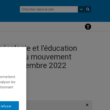
oécologie et l’éducation
 apports du mouvement
e | 9 novembre 2022
permettent
nalyser les
ctionnant
 refuser