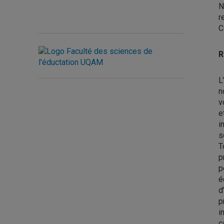
N
r
C
R
L
n
v
e
i
s
T
p
p
é
d
p
i
c