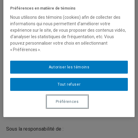
Dans le cadre du 90e Congrès de l’Acfas, « 100 ans de
Préférences en matière de témoins
savoirs pour un monde durable », plusieurs membres du
Centr’ERE organisent et prennent par à des activités
Nous utilisons des témoins (cookies) afin de collecter des
scientifiques.
informations qui nous permettent d’améliorer votre
expérience sur le site, de vous proposer des contenus vidéo,
d’analyser les statistiques de fréquentation, etc. Vous
430 – Penser, être, faire et former le
pouvez personnaliser votre choix en sélectionnant
travail écosocial : bâtir ensemble des
« Préférences ».
projets porteurs de la transition
sociale-écologique au sein du travail
Autoriser les témoins
social
Tout refuser
Le mardi 9 mai 2023,
de 8h30 à 17h
Sur place et en ligne
Lieu
: HEC Montréal, Édifice Decelles, 5 255, avenue
Préférences
Decelles, Montréal,
Local
: Chibougamau – Secteur Nord
Sous la responsabilité de :