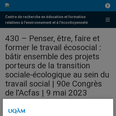
Centre de recherche en éducation et formation
relatives à l'environnement et à l'écocitoyenneté
430 – Penser, être, faire et
former le travail écosocial :
bâtir ensemble des projets
porteurs de la transition
sociale-écologique au sein du
travail social | 90e Congrès
de l’Acfas | 9 mai 2023