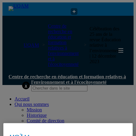
Centre de recherche en éducation et formation relatives à
Centre de
Célébration des
l'environnement et à l'écocitoyenneté
recherche en
25 ans de la
éducation et
revue Éducation
formation
UQAM
relative à
relatives à
l’environnement
l'environnement
| 12 décembre
et à
2023
l'écocitoyenneté
Centre de recherche en éducation et formation relatives à
l'environnement et à l'écocitoyenneté
Accueil
Qui nous sommes
Mission
Historique
Comité de direction
Membres
Chercheur.e.s régulier.ère.s