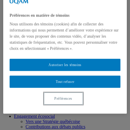
Chercheur.e.s associé.e.s
Chercheur.e.s émérites
Étudiant.e.s
Préférences en matière de témoins
Partenaires
Personnel
Nous utilisons des témoins (cookies) afin de collecter des
Activités socio-scientifiques
informations qui nous permettent d’améliorer votre expérience sur
Axes de recherche
le site, de vous proposer des contenus vidéo, d’analyser les
1) Écocitoyenneté et justice
statistiques de fréquentation, etc. Vous pouvez personnaliser votre
2) Prismes socioculturels
3) Art et créativité
choix en sélectionnant « Préférences ».
4) Formation initiale et continue
➜ Autochtonisation
Projets fondateurs et passés
Autoriser les témoins
Publications
Revue ERE
Publications des membres
Tout refuser
Publications du Centr’ERE
Thèses et mémoires
Formation
Préférences
Cours et programmes de formation
Place aux étudiant.e.s
Ressources en ERE
Engagement écosocial
Vers une Stratégie québécoise
Contributions aux débats publics