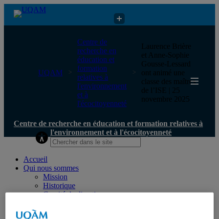
Centre de recherche en éducation et formation relatives à
Centre de
Laurence Brière
l'environnement et à l'écocitoyenneté
recherche en
et Anne-Sophie
éducation et
Gousse-Lessard
formation
UQAM
ont animé une
relatives à
classe des maîtres
l'environnement
de l’ISE | 25
et à
novembre 2025
l'écocitoyenneté
Centre de recherche en éducation et formation relatives à
l'environnement et à l'écocitoyenneté
Accueil
Qui nous sommes
Mission
Historique
Comité de direction
Membres
Chercheur.e.s régulier.ère.s