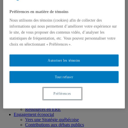
Chercheur.e.s associé.e.s
Chercheur.e.s émérites
Étudiant.e.s
Préférences en matière de témoins
Partenaires
Nous utilisons des témoins (cookies) afin de collecter des
Personnel
informations qui nous permettent d’améliorer votre expérience sur
Activités socio-scientifiques
Axes de recherche
le site, de vous proposer des contenus vidéo, d’analyser les
1) Écocitoyenneté et justice
statistiques de fréquentation, etc. Vous pouvez personnaliser votre
2) Prismes socioculturels
choix en sélectionnant « Préférences ».
3) Art et créativité
4) Formation initiale et continue
➜ Autochtonisation
Autoriser les témoins
Projets fondateurs et passés
Publications
Revue ERE
Tout refuser
Publications des membres
Publications du Centr’ERE
Thèses et mémoires
Formation
Préférences
Cours et programmes de formation
Place aux étudiant.e.s
Ressources en ERE
Engagement écosocial
Vers une Stratégie québécoise
Contributions aux débats publics