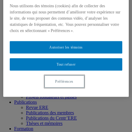
Qui nous sommes
Nous utilisons des témoins (cookies) afin de collecter des
Mission
Historique
informations qui nous permettent d’améliorer votre expérience sur
Comité de direction
le site, de vous proposer des contenus vidéo, d’analyser les
Membres
statistiques de fréquentation, etc. Vous pouvez personnaliser votre
Chercheur.e.s régulier.ère.s
choix en sélectionnant « Préférences ».
Chercheur.e.s associé.e.s
Chercheur.e.s émérites
Étudiant.e.s
Autoriser les témoins
Partenaires
Personnel
Activités socio-scientifiques
Axes de recherche
Tout refuser
1) Écocitoyenneté et justice
2) Prismes socioculturels
3) Art et créativité
Préférences
4) Formation initiale et continue
➜ Autochtonisation
Projets fondateurs et passés
Publications
Revue ERE
Publications des membres
Publications du Centr’ERE
Thèses et mémoires
Formation