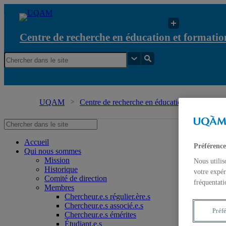
Centre de recherche en éducation et formation
UQAM
Centre de recherche en éducation et formation 
Accueil
Préférence
Qui nous sommes
Mission
Nous utilis
Historique
votre expér
Comité de direction
fréquentati
Membres
Chercheur.e.s régulier.ère.s
Chercheur.e.s associé.e.s
Préf
Chercheur.e.s émérites
Étudiant.e.s