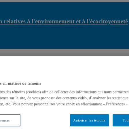
 relatives à l'environnement et à l'écocitoyenneté
r...
Comment nos connaissances nous empêchent d’accé...
s en matière de témoins
ons des témoins (cookies) afin de collecter des informations qui nous permetten
ience sur le site, de vous proposer des contenus vidéo, d’analyser les statistique
on, etc. Vous pouvez personnaliser votre choix en sélectionnant « Préférences ».
érences
Autoriser les témoins
Tout