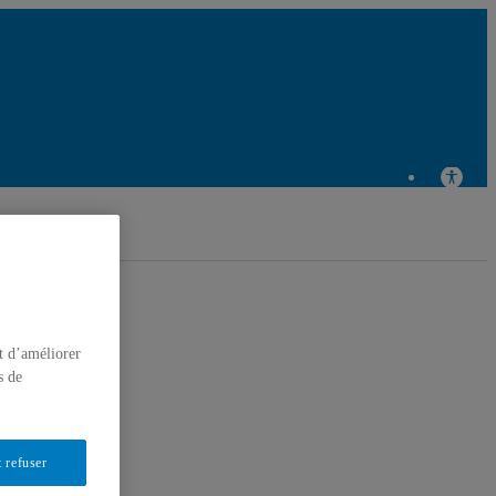
Centre de recherche en éducation et formation relatives à
l'environnement et à l'écocitoyenneté
t d’améliorer
s de
 refuser