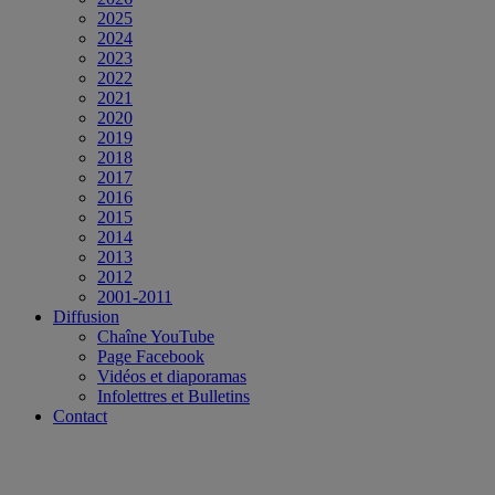
2025
2024
2023
2022
2021
2020
2019
2018
2017
2016
2015
2014
2013
2012
2001-2011
Diffusion
Chaîne YouTube
Page Facebook
Vidéos et diaporamas
Infolettres et Bulletins
Contact