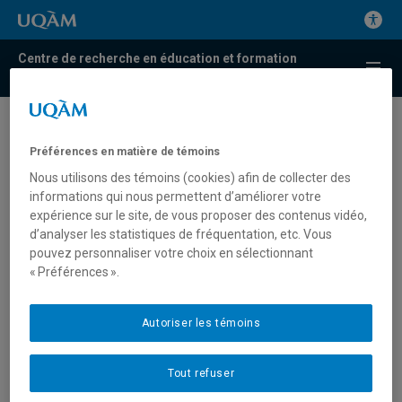
Centre de recherche en éducation et formation
relatives à l'environnement et à l'écocitoyenneté
Une éducation à
Préférences en matière de témoins
l’environnement
Nous utilisons des témoins (cookies) afin de collecter des
communautaire en contexte
informations qui nous permettent d’améliorer votre
expérience sur le site, de vous proposer des contenus vidéo,
urbain : le cas des villes
d’analyser les statistiques de fréquentation, etc. Vous
espagnoles
pouvez personnaliser votre choix en sélectionnant
« Préférences ».
9 décembre 2008
Autoriser les témoins
Pablo Montero Souto
Doctorant, Groupe de recherche en Pédagogie Sociale et
Tout refuser
Éducation Relative à l’Environnement, Département de