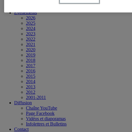
Contributions aux débats publics
Présence dans les médias
Événements
2026
2025
2024
2023
2022
2021
2020
2019
2018
2017
2016
2015
2014
2013
2012
2001-2011
Diffusion
Chaîne YouTube
Page Facebook
Vidéos et diaporamas
Infolettres et Bulletins
Contact