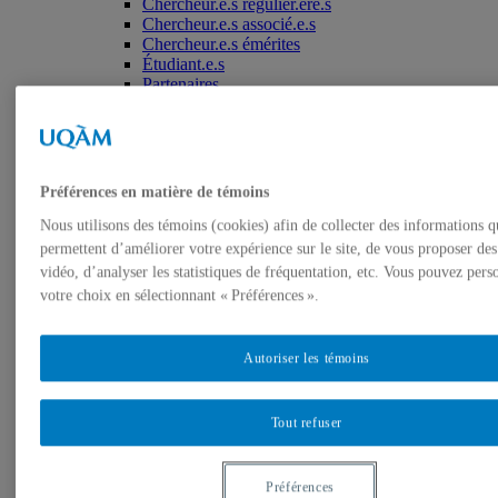
Chercheur.e.s régulier.ère.s
Chercheur.e.s associé.e.s
Chercheur.e.s émérites
Étudiant.e.s
Partenaires
Personnel
Activités socio-scientifiques
Axes de recherche
1) Écocitoyenneté et justice
2) Prismes socioculturels
Préférences en matière de témoins
3) Art et créativité
4) Formation initiale et continue
Nous utilisons des témoins (cookies) afin de collecter des informations q
➜ Autochtonisation
permettent d’améliorer votre expérience sur le site, de vous proposer de
Projets fondateurs et passés
vidéo, d’analyser les statistiques de fréquentation, etc. Vous pouvez pers
Publications
votre choix en sélectionnant « Préférences ».
Revue ERE
Publications des membres
Publications du Centr’ERE
Autoriser les témoins
Thèses et mémoires
Formation
Cours et programmes de formation
Tout refuser
Place aux étudiant.e.s
Ressources en ERE
Engagement écosocial
Vers une Stratégie québécoise
Préférences