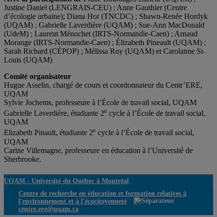
Justine Daniel (LENGRAIS-CEU) ; Anne Gauthier (Centre
d’écologie urbaine); Diana Hor (TNCDC) ; Shawn-Renée Hordyk
(UQAM) ; Gabrielle Laverdière (UQAM) ; Sue-Ann MacDonald
(UdeM) ; Laurent Ménochet (IRTS-Normandie-Caen) ; Arnaud
Morange (IRTS-Normandie-Caen) ; Élizabeth Pineault (UQAM) ;
Sarah Richard (CÉPOP) ; Mélissa Roy (UQAM) et Carolanne St-
Louis (UQAM)
Comité organisateur
Hugue Asselin, chargé de cours et coordonnateur du Centr’ERE,
UQAM
Sylvie Jochems, professeure à l’École de travail social, UQAM
e
Gabrielle Laverdière, étudiante 2
cycle à l’École de travail social,
UQAM
e
Elizabeth Pinault, étudiante 2
cycle à l’École de travail social,
UQAM
Carine Villemagne, professeure en éducation à l’Université de
Sherbrooke.
UQAM -
Université du Québec à Montréal
Centre de recherche en éducation et formation relatives à
l'environnement et à l'écocitoyenneté
centre.ere@uqam.ca