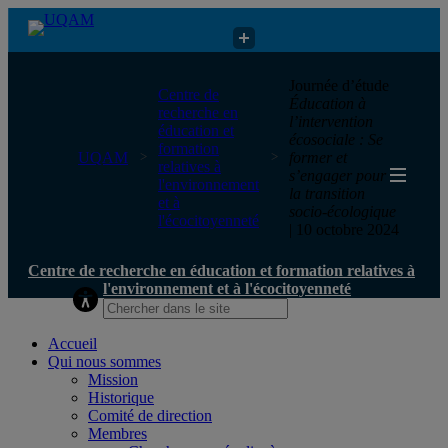
Centre de recherche en éducation et formation relatives à
Journée d’étude
Centre de
l'environnement et à l'écocitoyenneté
Éducation à
recherche en
l’intervention
éducation et
écosociale : Se
formation
UQAM
former et
relatives à
s’engager pour
l'environnement
la transition
et à
socio-écologique
l'écocitoyenneté
| 10 octobre 2024
Centre de recherche en éducation et formation relatives à
l'environnement et à l'écocitoyenneté
Accueil
Qui nous sommes
Mission
Historique
Comité de direction
Membres