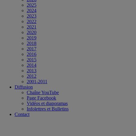
2025
2024
2023
2022
2021
2020
2019
2018
2017
2016
2015
2014
2013
2012
2001-2011
Diffusion
Chaîne YouTube
Page Facebook
Vidéos et diaporamas
Infolettres et Bulletins
Contact