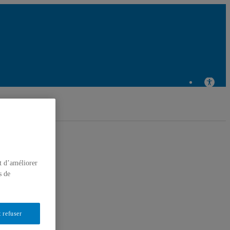
ntre de recherche en éducation et formation relatives à
l'environnement et à l'écocitoyenneté
t d’améliorer
s de
 refuser