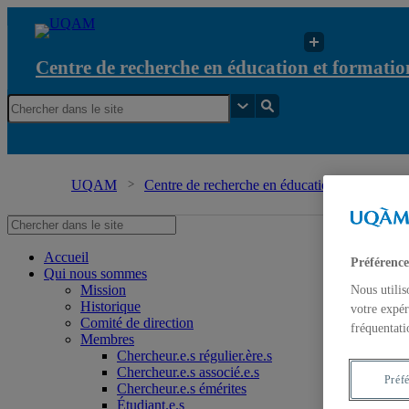
Centre de recherche en éducation et formation
UQAM
Centre de recherche en éducation et formation 
Accueil
Préférence
Qui nous sommes
Mission
Nous utilis
Historique
votre expér
Comité de direction
fréquentati
Membres
Chercheur.e.s régulier.ère.s
Chercheur.e.s associé.e.s
Préf
Chercheur.e.s émérites
Étudiant.e.s