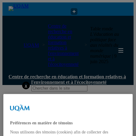
Centre de recherche en éducation et formation relatives à
Centre de
Table ronde
l'environnement et à l'écocitoyenneté
recherche en
L’éducation au
éducation et
politique face
formation
UQAM
aux réalités du
relatives à
monde
l'environnement
numérique
| 9
et à
juin 2025
l'écocitoyenneté
Centre de recherche en éducation et formation relatives à
l'environnement et à l'écocitoyenneté
Accueil
Qui nous sommes
Mission
Historique
Comité de direction
Préférences en matière de témoins
Membres
Chercheur.e.s régulier.ère.s
Nous utilisons des témoins (cookies) afin de collecter des