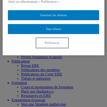
Chercheur.e.s régulier.ère.s
choix en sélectionnant « Préférences ».
Chercheur.e.s associé.e.s
Chercheur.e.s émérites
Étudiant.e.s
Autoriser les témoins
Partenaires
Personnel
Activités socio-scientifiques
Tout refuser
Axes de recherche
1) Écocitoyenneté et justice
2) Prismes socioculturels
Préférences
3) Art et créativité
4) Formation initiale et continue
➜ Autochtonisation
Projets fondateurs et passés
Publications
Revue ERE
Publications des membres
Publications du Centr’ERE
Thèses et mémoires
Formation
Cours et programmes de formation
Place aux étudiant.e.s
Ressources en ERE
Engagement écosocial
Vers une Stratégie québécoise