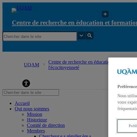
Centre de recherche en éducation et formation
Centre de recherche en éducation et formation 
UQAM
l'écocitoyenneté
Centre de recherche en éducation et formation re
Préférence
Nous utilis
votre expér
Accueil
Qui nous sommes
fréquentati
Mission
Historique
Comité de direction
Préf
Membres
Chercheur.e.s régulier.ère.s