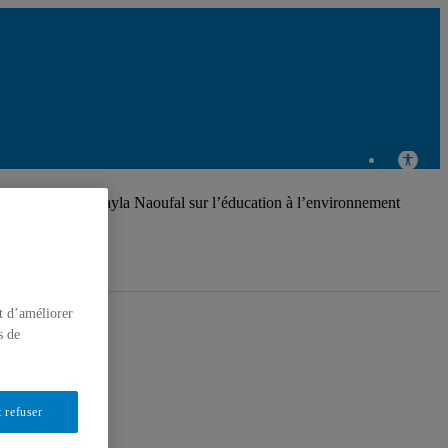
publication de Nayla Naoufal sur l’éducation à l’environnement
t d’améliorer
s de
 refuser