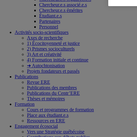
Chercheur.e.s associé.e.s
Chercheur.e.s émérites
Étudiant.e.s
Partenaires
Personnel
Activités socio-scientifiques
Axes de recherche
1) Écocitoyenneté et justice
2) Prismes socioculturels
3) Art et créativité
4) Formation initiale et continue
➜ Autochtonisation
Projets fondateurs et passés
Publications
Revue ERE
Publications des membres
Publications du Centr’ERE
Thèses et mémoires
Formation
Cours et programmes de formation
Place aux étudiant.e.s
Ressources en ERE
Engagement écosocial
Vers une Stratégie québécoise