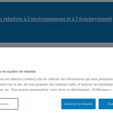
 relatives à l'environnement et à l'écocitoyenneté
relatives à l'environnement et à
15 octobre 2014 – Nouvelle 
et à la paix
latives à l'environnement et à l'écocitoyenneté
s en matière de témoins
ons des témoins (cookies) afin de collecter des informations qui nous permetten
ience sur le site, de vous proposer des contenus vidéo, d’analyser les statistique
on, etc. Vous pouvez personnaliser votre choix en sélectionnant « Préférences ».
érences
Autoriser les témoins
Tout