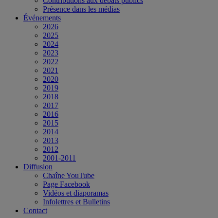
Contributions aux débats publics
Présence dans les médias
Événements
2026
2025
2024
2023
2022
2021
2020
2019
2018
2017
2016
2015
2014
2013
2012
2001-2011
Diffusion
Chaîne YouTube
Page Facebook
Vidéos et diaporamas
Infolettres et Bulletins
Contact