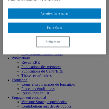
Chercheur.e.s associé.e.s
Chercheur.e.s émérites
Étudiant.e.s
Autoriser les témoins
Partenaires
Personnel
Activités socio-scientifiques
Axes de recherche
Tout refuser
1) Écocitoyenneté et justice
2) Prismes socioculturels
3) Art et créativité
Préférences
4) Formation initiale et continue
➜ Autochtonisation
Projets fondateurs et passés
Publications
Revue ERE
Publications des membres
Publications du Centr’ERE
Thèses et mémoires
Formation
Cours et programmes de formation
Place aux étudiant.e.s
Ressources en ERE
Engagement écosocial
Vers une Stratégie québécoise
Contributions aux débats publics