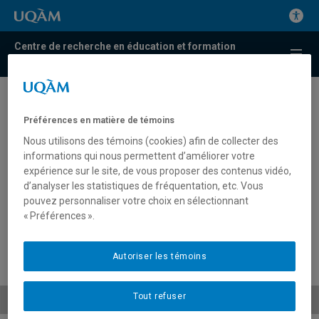
Centre de recherche en éducation et formation
relatives à l'environnement et à l'écocitoyenneté
Conférence publique : Être
Préférences en matière de témoins
humains sur la Terre –
Nous utilisons des témoins (cookies) afin de collecter des
Augustin Berque | 13 février
informations qui nous permettent d’améliorer votre
expérience sur le site, de vous proposer des contenus vidéo,
d’analyser les statistiques de fréquentation, etc. Vous
Conférence publique : Être humains sur la Terre – Augustin
pouvez personnaliser votre choix en sélectionnant
Berque – 13 février 2014
« Préférences ».
Autoriser les témoins
Tout refuser