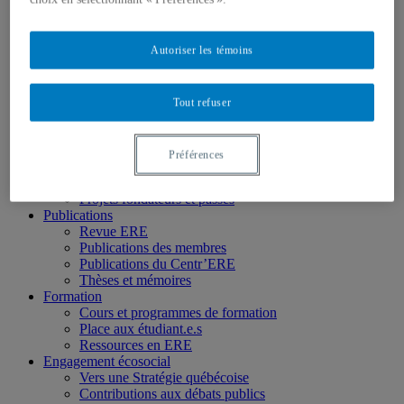
Chercheur.e.s associé.e.s
Chercheur.e.s émérites
Étudiant.e.s
Autoriser les témoins
Partenaires
Personnel
Activités socio-scientifiques
Axes de recherche
Tout refuser
1) Écocitoyenneté et justice
2) Prismes socioculturels
3) Art et créativité
Préférences
4) Formation initiale et continue
➜ Autochtonisation
Projets fondateurs et passés
Publications
Revue ERE
Publications des membres
Publications du Centr’ERE
Thèses et mémoires
Formation
Cours et programmes de formation
Place aux étudiant.e.s
Ressources en ERE
Engagement écosocial
Vers une Stratégie québécoise
Contributions aux débats publics