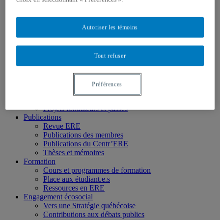
Chercheur.e.s associé.e.s
Chercheur.e.s émérites
Étudiant.e.s
Autoriser les témoins
Partenaires
Personnel
Activités socio-scientifiques
Axes de recherche
Tout refuser
1) Écocitoyenneté et justice
2) Prismes socioculturels
3) Art et créativité
Préférences
4) Formation initiale et continue
➜ Autochtonisation
Projets fondateurs et passés
Publications
Revue ERE
Publications des membres
Publications du Centr’ERE
Thèses et mémoires
Formation
Cours et programmes de formation
Place aux étudiant.e.s
Ressources en ERE
Engagement écosocial
Vers une Stratégie québécoise
Contributions aux débats publics