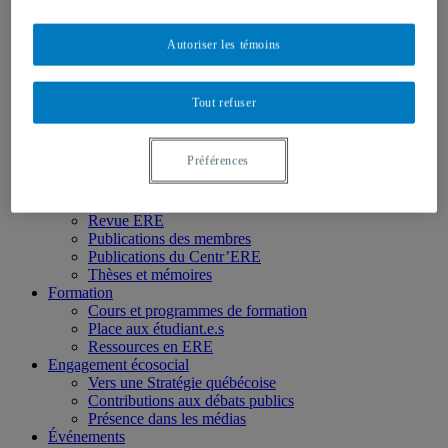
Étudiant.e.s
Partenaires
Personnel
Autoriser les témoins
Activités socio-scientifiques
Axes de recherche
1) Écocitoyenneté et justice
Tout refuser
2) Prismes socioculturels
3) Art et créativité
4) Formation initiale et continue
Préférences
➜ Autochtonisation
Projets fondateurs et passés
Publications
Revue ERE
Publications des membres
Publications du Centr’ERE
Thèses et mémoires
Formation
Cours et programmes de formation
Place aux étudiant.e.s
Ressources en ERE
Engagement écosocial
Vers une Stratégie québécoise
Contributions aux débats publics
Présence dans les médias
Événements