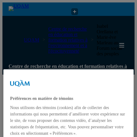
Centre de recherche en éducation et formation relatives à
Isabel
Centre de recherche
l'environnement et à l'écocitoyenneté
Orellana et
en éducation et
Marie-ève
UQAM
formation relatives à
Marleau au
l'environnement et à
Forum social
l'écocitoyenneté
des peuples
Centre de recherche en éducation et formation relatives à
l'environnement et à l'écocitoyenneté
Accueil
Qui nous sommes
Préférences en matière de témoins
Mission
Historique
Nous utilisons des témoins (cookies) afin de collecter des
Comité de direction
informations qui nous permettent d’améliorer votre expérience sur
Membres
le site, de vous proposer des contenus vidéo, d’analyser les
Chercheur.e.s régulier.ère.s
Chercheur.e.s associé.e.s
statistiques de fréquentation, etc. Vous pouvez personnaliser votre
Chercheur.e.s émérites
choix en sélectionnant « Préférences ».