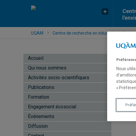
Centr
l'env
UQAM
Centre de recherche en éducation et formati
Accueil
Préférence
Qui nous sommes
Nous utili
d’améliore
Activités socio-scientifiques
statistiqu
>
Publications
« Préféren
Formation
Préfé
Engagement écosocial
Événements
Diffusion
Contact