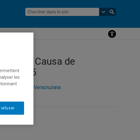
 Honoris Causa de
mars 2015
permettent
nalyser les
ctionnant
e l’Universidad Veracruzana
 refuser