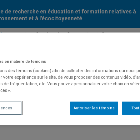
e de recherche en éducation et formation relatives à
ironnement et à l'écocitoyenneté
on r...
> Lucie Sauvé reçoit un Doctorat Honoris Causa ...
> Lucie Sauvé reçoit un Doctorat
s en matière de témoins
l’Universidad Veracruzana | 30 
sons des témoins (cookies) afin de collecter des informations qui nous 
r votre expérience sur le site, de vous proposer des contenus vidéo, d’a
es de fréquentation, etc. Vous pouvez personnaliser votre choix en séle
30 mars 2015
– Lucie Sauvé reçoit un Doctorat Honoris Causa d
ces ».
rences
Autoriser les témoins
Tout