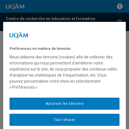
Centre de recherche en éducation et formation
relatives à l'environnement et à l'écocitoyenneté
Publication du Rapport de
Préférences en matière de témoins
recherche dirigé par Carine
Nous utilisons des témoins (cookies) afin de collecter des
Villemagne « ERE et
informations qui nous permettent d’améliorer votre
expérience sur le site, de vous proposer des contenus vidéo,
alphabétisation des adultes :
d’analyser les statistiques de fréquentation, etc. Vous
Quels possibles ? »
pouvez personnaliser votre choix en sélectionnant
« Préférences ».
23 juin 2015 – Publication du Rapport de recherche
dirigé par Carine Villemagne « ERE et alphabétisation
Autoriser les témoins
des adultes : Quels possibles ? »
Tout refuser