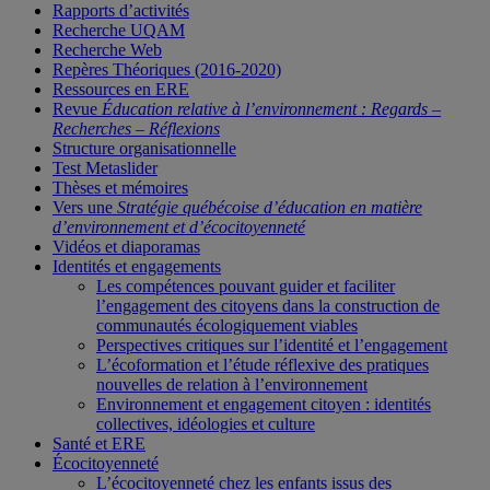
Rapports d’activités
Recherche UQAM
Recherche Web
Repères Théoriques (2016-2020)
Ressources en ERE
Revue
Éducation relative à l’environnement : Regards –
Recherches – Réflexions
Structure organisationnelle
Test Metaslider
Thèses et mémoires
Vers une
Stratégie québécoise d’éducation en matière
d’environnement et d’écocitoyenneté
Vidéos et diaporamas
Identités et engagements
Les compétences pouvant guider et faciliter
l’engagement des citoyens dans la construction de
communautés écologiquement viables
Perspectives critiques sur l’identité et l’engagement
L’écoformation et l’étude réflexive des pratiques
nouvelles de relation à l’environnement
Environnement et engagement citoyen : identités
collectives, idéologies et culture
Santé et ERE
Écocitoyenneté
L’écocitoyenneté chez les enfants issus des