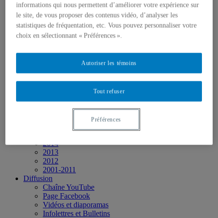
Vers une Stratégie québécoise
informations qui nous permettent d’améliorer votre expérience sur
Contributions aux débats publics
le site, de vous proposer des contenus vidéo, d’analyser les
Présence dans les médias
statistiques de fréquentation, etc. Vous pouvez personnaliser votre
Événements
choix en sélectionnant « Préférences ».
2026
2025
2024
Autoriser les témoins
2023
2022
2021
2020
Tout refuser
2019
2018
2017
Préférences
2016
2015
2014
2013
2012
2001-2011
Diffusion
Chaîne YouTube
Page Facebook
Vidéos et diaporamas
Infolettres et Bulletins