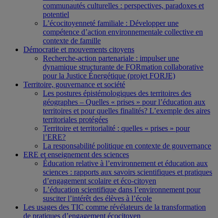
communautés culturelles : perspectives, paradoxes et
potentiel
L’écocitoyenneté familiale : Développer une
compétence d’action environnementale collective en
contexte de famille
Démocratie et mouvements citoyens
Recherche-action partenariale : impulser une
dynamique structurante de FORmation collaborative
pour la Justice Énergétique (projet FORJE)
Territoire, gouvernance et société
Les postures épistémologiques des territoires des
géographes – Quelles « prises » pour l’éducation aux
territoires et pour quelles finalités? L’exemple des aires
territoriales protégées
Territoire et territorialité : quelles « prises » pour
l’ERE?
La responsabilité politique en contexte de gouvernance
ERE et enseignement des sciences
Éducation relative à l’environnement et éducation aux
sciences : rapports aux savoirs scientifiques et pratiques
d’engagement scolaire et éco-citoyen
L’éducation scientifique dans l’environnement pour
susciter l’intérêt des élèves à l’école
Les usages des TIC comme révélateurs de la transformation
de pratiques d’engagement écocitoyen