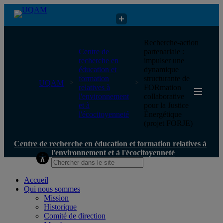
Centre de recherche en éducation et formation relatives à
Recherche-action
l'environnement et à l'écocitoyenneté
Centre de
partenariale :
recherche en
impulser une
éducation et
dynamique
formation
structurante de
UQAM
relatives à
FORmation
l'environnement
collaborative
et à
pour la Justice
l'écocitoyenneté
Énergétique
(projet FORJE)
Centre de recherche en éducation et formation relatives à
l'environnement et à l'écocitoyenneté
Accueil
Qui nous sommes
Mission
Historique
Comité de direction