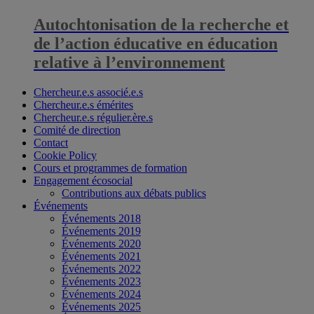
Autochtonisation de la recherche et
de l’action éducative en éducation
relative à l’environnement
Chercheur.e.s associé.e.s
Chercheur.e.s émérites
Chercheur.e.s régulier.ère.s
Comité de direction
Contact
Cookie Policy
Cours et programmes de formation
Engagement écosocial
Contributions aux débats publics
Événements
Événements 2018
Événements 2019
Événements 2020
Événements 2021
Événements 2022
Événements 2023
Événements 2024
Événements 2025