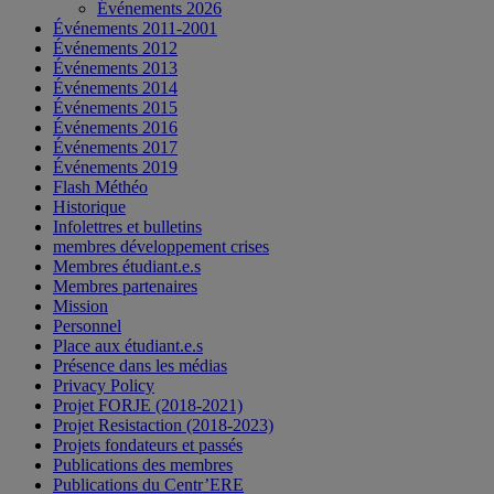
Événements 2026
Événements 2011-2001
Événements 2012
Événements 2013
Événements 2014
Événements 2015
Événements 2016
Événements 2017
Événements 2019
Flash Méthéo
Historique
Infolettres et bulletins
membres développement crises
Membres étudiant.e.s
Membres partenaires
Mission
Personnel
Place aux étudiant.e.s
Présence dans les médias
Privacy Policy
Projet FORJE (2018-2021)
Projet Resistaction (2018-2023)
Projets fondateurs et passés
Publications des membres
Publications du Centr’ERE