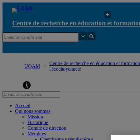
Centre de recherche en éducation et formation
Centre de recherche en éducation et formation 
UQAM
l'écocitoyenneté
Centre de recherche en éducation et formation re
Accueil
Qui nous sommes
Mission
Historique
Comité de direction
Membres
Chercheur.e.s régulier.ère.s