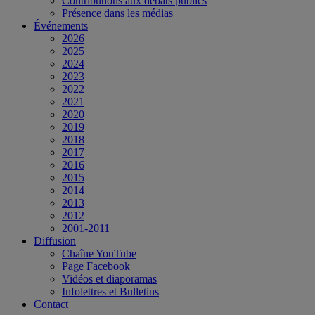
Contributions aux débats publics
Présence dans les médias
Événements
2026
2025
2024
2023
2022
2021
2020
2019
2018
2017
2016
2015
2014
2013
2012
2001-2011
Diffusion
Chaîne YouTube
Page Facebook
Vidéos et diaporamas
Infolettres et Bulletins
Contact