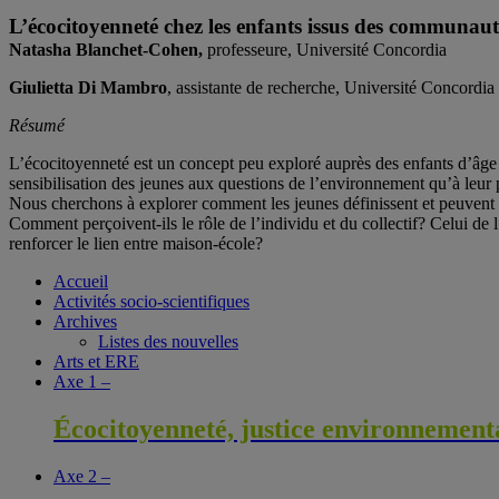
L’écocitoyenneté chez les enfants issus des communautés
Natasha Blanchet-Cohen,
professeure, Université Concordia
Giulietta Di Mambro
, assistante de recherche, Université Concordia
Résumé
L’écocitoyenneté est un concept peu exploré auprès des enfants d’âge sc
sensibilisation des jeunes aux questions de l’environnement qu’à leur
Nous cherchons à explorer comment les jeunes définissent et peuvent co
Comment perçoivent-ils le rôle de l’individu et du collectif? Celui de l
renforcer le lien entre maison-école?
Accueil
Activités socio-scientifiques
Archives
Listes des nouvelles
Arts et ERE
Axe 1 –
Écocitoyenneté, justice environnementa
Axe 2 –