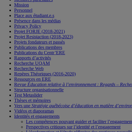
Mission
Personnel
Place aux étudiant.e.s
Présence dans les médias
Privacy Policy
Projet FORJE (2018-2021)
Projet Resistaction (2018-2023)
Projets fondateurs et passés
Publications des membres
Publications du Centr’ERE
Rapports d’activités
Recherche UQAM
Recherche Web
Repères Théoriques (2016-2020)
Ressources en ERE
Revue
Éducation relative à l’environnement : Regards – Reche
Structure organisationnelle
Test Metaslider
Thèses et mémoires
Vers une
Stratégie québécoise d’éducation en matière d’enviro
Vidéos et diaporamas
Identités et engagements
Les compétences pouvant guider et faciliter l’engagemen
Perspectives critiques sur l’identité et l’engagement