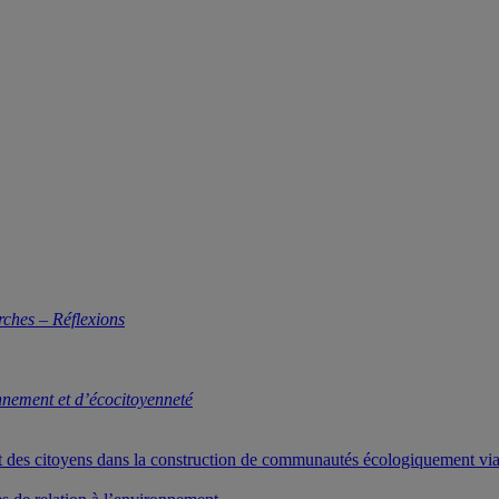
rches – Réflexions
nnement et d’écocitoyenneté
t des citoyens dans la construction de communautés écologiquement via