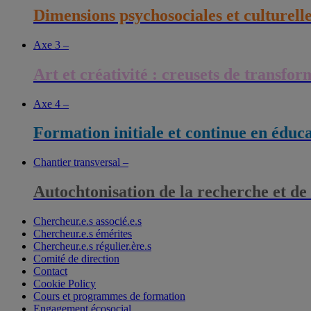
Dimensions psychosociales et culturell
Axe 3 –
Art et créativité : creusets de transfo
Axe 4 –
Formation initiale et continue en éduc
Chantier transversal –
Autochtonisation de la recherche et de
Chercheur.e.s associé.e.s
Chercheur.e.s émérites
Chercheur.e.s régulier.ère.s
Comité de direction
Contact
Cookie Policy
Cours et programmes de formation
Engagement écosocial