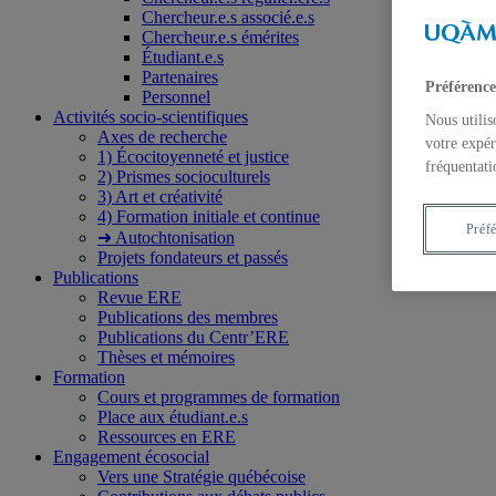
Chercheur.e.s associé.e.s
Chercheur.e.s émérites
Étudiant.e.s
Partenaires
Préférence
Personnel
Activités socio-scientifiques
Nous utilis
Axes de recherche
votre expér
1) Écocitoyenneté et justice
fréquentati
2) Prismes socioculturels
3) Art et créativité
4) Formation initiale et continue
Préf
➜ Autochtonisation
Projets fondateurs et passés
Publications
Revue ERE
Publications des membres
Publications du Centr’ERE
Thèses et mémoires
Formation
Cours et programmes de formation
Place aux étudiant.e.s
Ressources en ERE
Engagement écosocial
Vers une Stratégie québécoise