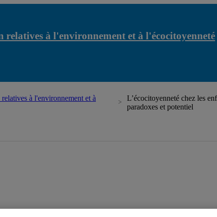
 relatives à l'environnement et à l'écocitoyenneté
relatives à l'environnement et à
L’écocitoyenneté chez les enf
paradoxes et potentiel
latives à l'environnement et à l'écocitoyenneté