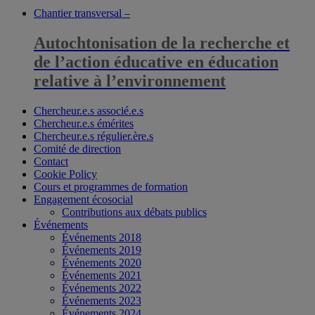
Chantier transversal –
Autochtonisation de la recherche et
de l’action éducative en éducation
relative à l’environnement
Chercheur.e.s associé.e.s
Chercheur.e.s émérites
Chercheur.e.s régulier.ère.s
Comité de direction
Contact
Cookie Policy
Cours et programmes de formation
Engagement écosocial
Contributions aux débats publics
Événements
Événements 2018
Événements 2019
Événements 2020
Événements 2021
Événements 2022
Événements 2023
Événements 2024