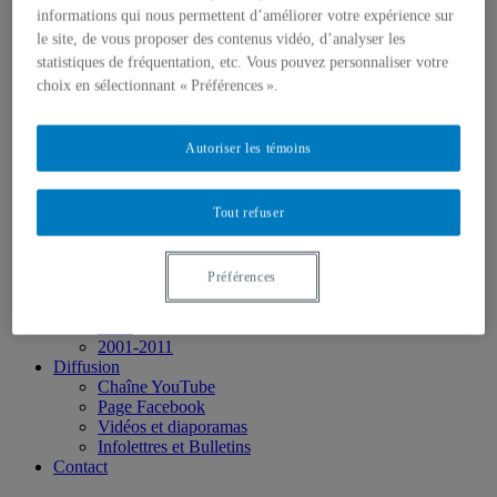
Présence dans les médias
informations qui nous permettent d’améliorer votre expérience sur
Événements
le site, de vous proposer des contenus vidéo, d’analyser les
2026
statistiques de fréquentation, etc. Vous pouvez personnaliser votre
2025
choix en sélectionnant « Préférences ».
2024
2023
2022
2021
Autoriser les témoins
2020
2019
2018
Tout refuser
2017
2016
2015
Préférences
2014
2013
2012
2001-2011
Diffusion
Chaîne YouTube
Page Facebook
Vidéos et diaporamas
Infolettres et Bulletins
Contact