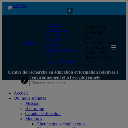
Centre de recherche en éducation et formation relatives à
Centre de
L’éducation
l'environnement et à l'écocitoyenneté
recherche en
scientifique
éducation et
dans
formation
UQAM
l’environnement
relatives à
pour susciter
l'environnement
l’intérêt des
et à
élèves à l’école
l'écocitoyenneté
Centre de recherche en éducation et formation relatives à
l'environnement et à l'écocitoyenneté
Accueil
Qui nous sommes
Mission
Historique
Comité de direction
Membres
Chercheur.e.s régulier.ère.s