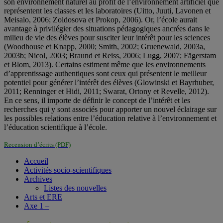
son environnement naturel au profit de l’environnement artificiel que
représentent les classes et les laboratoires (Uitto, Juuti, Lavonen et
Meisalo, 2006; Zoldosova et Prokop, 2006). Or, l’école aurait
avantage à privilégier des situations pédagogiques ancrées dans le
milieu de vie des élèves pour susciter leur intérêt pour les sciences
(Woodhouse et Knapp, 2000; Smith, 2002; Gruenewald, 2003a,
2003b; Nicol, 2003; Braund et Reiss, 2006; Lugg, 2007; Fägerstam
et Blom, 2013). Certains estiment même que les environnements
d’apprentissage authentiques sont ceux qui présentent le meilleur
potentiel pour générer l’intérêt des élèves (Glowinski et Bayrhuber,
2011; Renninger et Hidi, 2011; Swarat, Ortony et Revelle, 2012).
En ce sens, il importe de définir le concept de l’intérêt et les
recherches qui y sont associés pour apporter un nouvel éclairage sur
les possibles relations entre l’éducation relative à l’environnement et
l’éducation scientifique à l’école.
Recension d’écrits (PDF)
Accueil
Activités socio-scientifiques
Archives
Listes des nouvelles
Arts et ERE
Axe 1 –