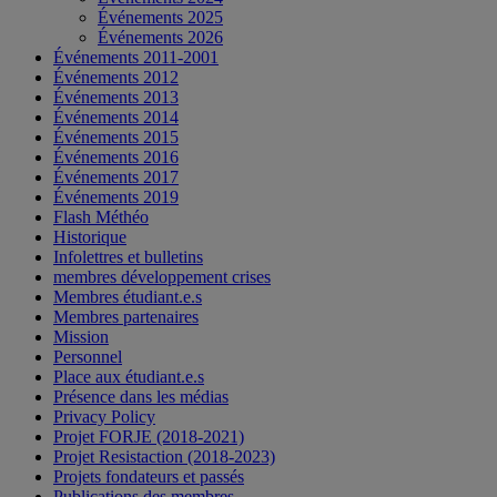
Événements 2025
Événements 2026
Événements 2011-2001
Événements 2012
Événements 2013
Événements 2014
Événements 2015
Événements 2016
Événements 2017
Événements 2019
Flash Méthéo
Historique
Infolettres et bulletins
membres développement crises
Membres étudiant.e.s
Membres partenaires
Mission
Personnel
Place aux étudiant.e.s
Présence dans les médias
Privacy Policy
Projet FORJE (2018-2021)
Projet Resistaction (2018-2023)
Projets fondateurs et passés
Publications des membres