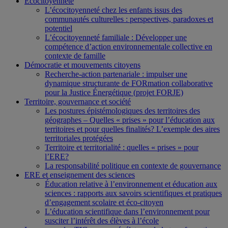
Écocitoyenneté
L’écocitoyenneté chez les enfants issus des
communautés culturelles : perspectives, paradoxes et
potentiel
L’écocitoyenneté familiale : Développer une
compétence d’action environnementale collective en
contexte de famille
Démocratie et mouvements citoyens
Recherche-action partenariale : impulser une
dynamique structurante de FORmation collaborative
pour la Justice Énergétique (projet FORJE)
Territoire, gouvernance et société
Les postures épistémologiques des territoires des
géographes – Quelles « prises » pour l’éducation aux
territoires et pour quelles finalités? L’exemple des aires
territoriales protégées
Territoire et territorialité : quelles « prises » pour
l’ERE?
La responsabilité politique en contexte de gouvernance
ERE et enseignement des sciences
Éducation relative à l’environnement et éducation aux
sciences : rapports aux savoirs scientifiques et pratiques
d’engagement scolaire et éco-citoyen
L’éducation scientifique dans l’environnement pour
susciter l’intérêt des élèves à l’école