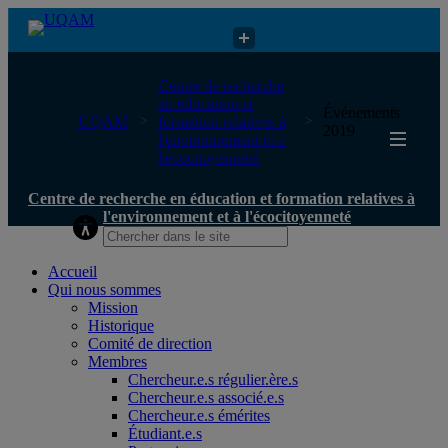
Centre de recherche en éducation et formation relatives à
Centre de recherche
l'environnement et à l'écocitoyenneté
en éducation et
Événements
UQAM
formation relatives à
2019
l'environnement et à
l'écocitoyenneté
Centre de recherche en éducation et formation relatives à
l'environnement et à l'écocitoyenneté
Accueil
Qui nous sommes
Mission
Historique
Comité de direction
Membres
Chercheur.e.s régulier.ère.s
Chercheur.e.s associé.e.s
Chercheur.e.s émérites
Étudiant.e.s