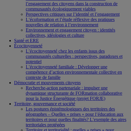
l’engagement des citoyens dans la construction de
communautés écologiquement viables
Perspectives critiques sur l’identité et l’engagement
L’écoformation et l’étude réflexive des pratiques
nouvelles de relation à l’environnement
Environnement et engagement citoyen : identités
collectives, idéologies et culture
Santé et ERE
Écocitoyenneté
L’écocitoyenneté chez les enfants issus des
communautés culturelles : perspectives, paradoxes et
potentiel
L’écocitoyenneté familiale : Développer une
compétence d’action environnementale collective en
contexte de famille
Démocratie et mouvements citoyens
Recherche-action partenariale : impulser une
dynamique structurante de FORmation collaborative
pour la Justice Énergétique (projet FORJE)
Territoire, gouvernance et société
Les postures épistémologiques des territoires des
géographes – Quelles « prises » pour l’éducation aux
territoires et pour quelles finalités? L’exemple des aires
territoriales protégées
Territoire et territorialité : quelles « prises » pour