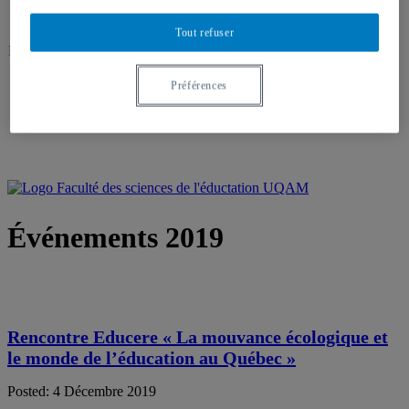
Tout refuser
N
ous suivre sur :
Préférences
Événements 2019
Rencontre Educere « La mouvance écologique et
le monde de l’éducation au Québec »
Posted: 4 Décembre 2019