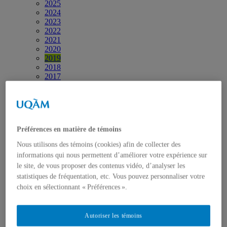
2025
2024
2023
2022
2021
2020
2019
2018
2017
2016
2015
2014
2013
2012
Préférences en matière de témoins
2001-2011
Diffusion
Nous utilisons des témoins (cookies) afin de collecter des
Chaîne YouTube
informations qui nous permettent d’améliorer votre expérience sur
Page Facebook
le site, de vous proposer des contenus vidéo, d’analyser les
Vidéos et diaporamas
Infolettres et Bulletins
statistiques de fréquentation, etc. Vous pouvez personnaliser votre
Contact
choix en sélectionnant « Préférences ».
Autoriser les témoins