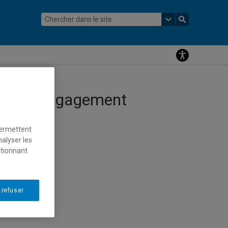
ité et l’engagement
permettent
nalyser les
ctionnant
 refuser