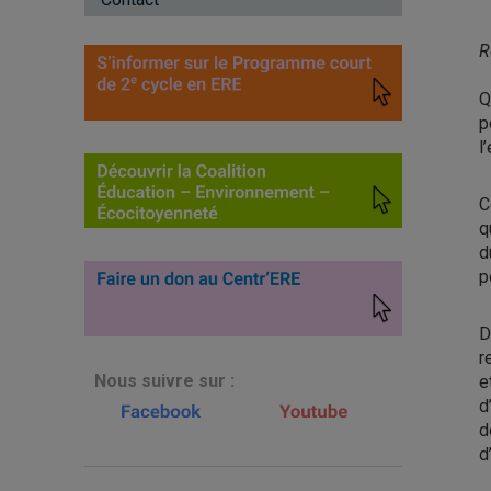
R
Q
p
l
C
q
d
p
D
r
N
ous suivre sur :
e
d
d
d