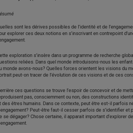
ésumé
uelles sont les dérives possibles de l’identité et de l’engageme
our explorer ces deux notions en s’inscrivant en contrepoint d’une 
’engagement.
ette exploration s’insère dans un programme de recherche global
uestions reliées. Dans quel monde introduisons-nous les enfan
u monde avons-nous? Quelles forces orientent les visions du mon
ortrait peut-on tracer de l’évolution de ces visions et de ces con
errière ces questions se trouve l’espoir de concevoir et de met
eproduisent pas, consciemment ou non, des constructions identi
t des êtres humains. Dans ce contexte, peut être est-il parfois 
’engagement? Peut-être faut-il cesser parfois de s’identifier et 
e se dégager? Chose certaine, il apparait important d’explorer de 
’engagement.