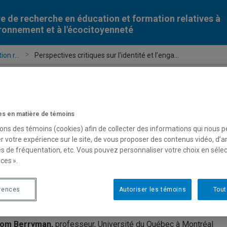
e de recherche en éducation et formation relatives à
ironnement et à l'écocitoyenneté
on r...
Perspectives critiques sur l’identité et l’enga...
Perspectives critiques sur l’ident
s en matière de témoins
sons des témoins (cookies) afin de collecter des informations qui nous 
r votre expérience sur le site, de vous proposer des contenus vidéo, d’a
es de fréquentation, etc. Vous pouvez personnaliser votre choix en séle
ces ».
erspectives critiques sur l’identité et l’engagement
rences
Autoriser les témoins
Tout
om Berryman,
professeur, Université du Québec à Montréal