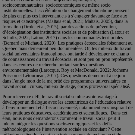
sociocommunautaires, socioéconomiques ou même socio
institutionnelles. L’accélération du changement climatique pressent
de plus en plus ces intervenant.e.s à s’engager davantage face aux
risques et catastrophes (Maltais et al, 2021; Maltais, 2005), dans la
formation (Drolet et al, 2015), par des actions de prévention,
d’écologisation des institutions sociales et de politisation (Latour et
Schultz, 2022; Latour, 2017) dans les communautés territoriales
(Bernard et Michaud, 2020). Les pratiques écosociales foisonnent au
Québec mais demeurent peu documentées. Or, les milieux du travail
social universitaires francophones ont tardé à développer ce champ
de connaissances du travail écosocial et sont peu ou prou représentés
dans les centres de recherche portant sur les questions
environnementales (Larocque, Roy et MacDonald, 2022; Jochems,
Poisson et Létourneau, 2017). Ces questions demeurent à ce jour
dans l’angle mort de la majorité des programmes universitaires en
travail social : cursus, milieux de stage, corps professoral spécialisé.
Pour relever ce défi, le travail social semble avoir avantage à
développer un dialogue avec les acteur.trice.s de l’éducation relative
à l’environnement et à l’écocitoyenneté, notamment en s’inspirant de
leurs pratiques éducatives, académiques et scientifiques. Dans cet
élan, nous nous demanderons comment le travail social peut-il
mieux intégrer les questions socio-écologiques et les défis
méthodologiques de l’intervention sociale en découlant ? Cette
réflexion se tiendra à partir de trois parcours de recherche et de