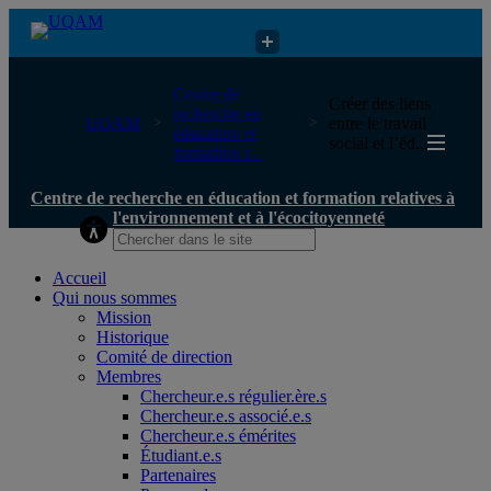
Centre de recherche en éducation et formation relatives à
Centre de
Créer des liens
l'environnement et à l'écocitoyenneté
recherche en
UQAM
entre le travail
éducation et
social et l’éd...
formation r...
Centre de recherche en éducation et formation relatives à
l'environnement et à l'écocitoyenneté
Accueil
Qui nous sommes
Mission
Historique
Comité de direction
Membres
Chercheur.e.s régulier.ère.s
Chercheur.e.s associé.e.s
Chercheur.e.s émérites
Étudiant.e.s
Partenaires