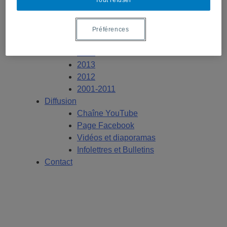
2018
2017
2016
Préférences
2015
2014
2013
2012
2001-2011
Diffusion
Chaîne YouTube
Page Facebook
Vidéos et diaporamas
Infolettres et Bulletins
Contact