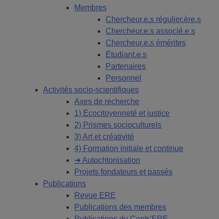
Membres
Chercheur.e.s régulier.ère.s
Chercheur.e.s associé.e.s
Chercheur.e.s émérites
Étudiant.e.s
Partenaires
Personnel
Activités socio-scientifiques
Axes de recherche
1) Écocitoyenneté et justice
2) Prismes socioculturels
3) Art et créativité
4) Formation initiale et continue
➜ Autochtonisation
Projets fondateurs et passés
Publications
Revue ERE
Publications des membres
Publications du Centr’ERE