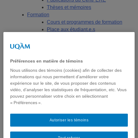
Thèses et mémoires
Formation
Cours et programmes de formation
Place aux étudiant.e.s
Ressources en ERE
Engagement écosocial
Vers une Stratégie québécoise
Contributions aux débats publics
Préférences en matière de témoins
Présence dans les médias
Nous utilisons des témoins (cookies) afin de collecter des
Événements
informations qui nous permettent d’améliorer votre
2026
expérience sur le site, de vous proposer des contenus
2025
vidéo, d’analyser les statistiques de fréquentation, etc. Vous
2024
pouvez personnaliser votre choix en sélectionnant
« Préférences ».
2023
2022
2021
Autoriser les témoins
2020
2019
Tout refuser