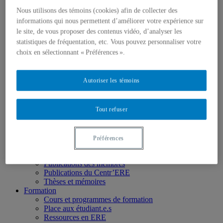
Comité de direction
Membres
Nous utilisons des témoins (cookies) afin de collecter des
Chercheur.e.s régulier.ère.s
informations qui nous permettent d’améliorer votre expérience sur
Chercheur.e.s associé.e.s
le site, de vous proposer des contenus vidéo, d’analyser les
Chercheur.e.s émérites
statistiques de fréquentation, etc. Vous pouvez personnaliser votre
Étudiant.e.s
choix en sélectionnant « Préférences ».
Partenaires
Personnel
Activités socio-scientifiques
Autoriser les témoins
Axes de recherche
1) Écocitoyenneté et justice
2) Prismes socioculturels
3) Art et créativité
Tout refuser
4) Formation initiale et continue
➜ Autochtonisation
Projets fondateurs et passés
Préférences
Publications
Revue ERE
Publications des membres
Publications du Centr’ERE
Thèses et mémoires
Formation
Cours et programmes de formation
Place aux étudiant.e.s
Ressources en ERE