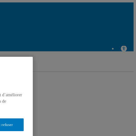
entre de recherche en éducation et formation relatives à
l'environnement et à l'écocitoyenneté
t d’améliorer
s de
 refuser