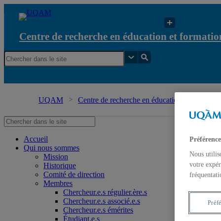
Centre de recherche en éducation et formation
UQAM
Centre de recherche en éducation et formation 
Accueil
Préférence
Qui nous sommes
Nous utilis
Mission
votre expér
Historique
Comité de direction
fréquentati
Membres
Chercheur.e.s régulier.ère.s
Chercheur.e.s associé.e.s
Préf
Chercheur.e.s émérites
Étudiant.e.s