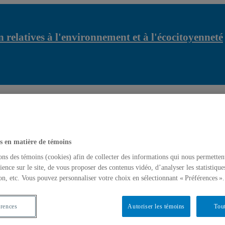
 relatives à l'environnement et à l'écocitoyenneté
C
r...
REPORTÉE | Visite de Louis Espinassous | Entret...
s en matière de témoins
ons des témoins (cookies) afin de collecter des informations qui nous permetten
ience sur le site, de vous proposer des contenus vidéo, d’analyser les statistique
on, etc. Vous pouvez personnaliser votre choix en sélectionnant « Préférences ».
érences
Autoriser les témoins
Tout