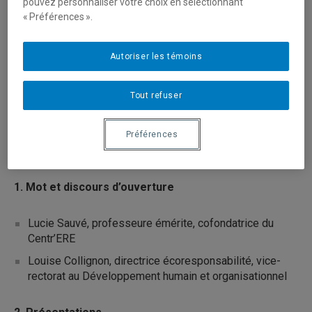
pouvez personnaliser votre choix en sélectionnant
« Préférences ».
Les personnes professeures
Les personnes chargées de cours
Autoriser les témoins
Les personnes cadres
Les personnes employées
Tout refuser
La communauté étudiante
Préférences
Programme
1. Mot et discours d’ouverture
Lucie Sauvé, professeure émérite, cofondatrice du
Centr’ERE
Louise Collignon, directrice écoresponsabilité, vice-
rectorat au Développement humain et organisationnel