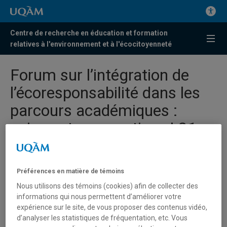
Centre de recherche en éducation et formation
relatives à l'environnement et à l'écocitoyenneté
Forum sur l’intégration de
l’écoresponsabilité dans les
parcours académiques :
enjeux et perspectives | 21
février 2025
Prenez part à une demi-journée de présentations et
Préférences en matière de témoins
d’atelier pour réfléchir aux approches permettant d’intégrer
Nous utilisons des témoins (cookies) afin de collecter des
l’écoresponsabilité dans vos activités d’enseignement.
informations qui nous permettent d’améliorer votre
expérience sur le site, de vous proposer des contenus vidéo,
d’analyser les statistiques de fréquentation, etc. Vous
Pour qui ? Les membres de la communauté de l’UQAM