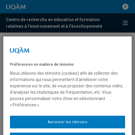
Centre de recherche en éducation et formation
relatives à l'environnement et à l'écocitoyenneté
Midi de la transition du mardi
26 mai 2020, 13h avec Alicia
Alves et Maude Normandin
Préférences en matière de témoins
Bellefeuille
Nous utilisons des témoins (cookies) afin de collecter des
informations qui nous permettent d’améliorer votre
expérience sur le site, de vous proposer des contenus vidéo,
Midi de la transition du mardi 26 mai 2020, 13h. Alicia
d’analyser les statistiques de fréquentation, etc. Vous
Alves et Maude Normandin Bellefeuille :
pouvez personnaliser votre choix en sélectionnant
« Préférences ».
Dans le cadre du cours ENV7515, les étudiantes de la
maîtrise en sciences de l’environnement à l’UQAM ont
Autoriser les témoins
travaillé à développer des études de cas qui pourraient
inspirer des actions en lien avec la Feuille de Route dans