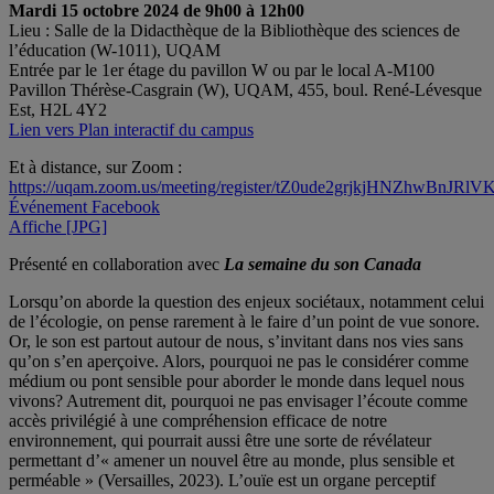
Mardi 15 octobre 2024 de 9h00 à 12h00
Lieu : Salle de la Didacthèque de la Bibliothèque des sciences de
l’éducation (W-1011), UQAM
Entrée par le 1er étage du pavillon W ou par le local A-M100
Pavillon Thérèse-Casgrain (W), UQAM, 455, boul. René-Lévesque
Est, H2L 4Y2
Lien vers Plan interactif du campus
Et à distance, sur Zoom :
https://uqam.zoom.us/meeting/register/tZ0ude2grjkjHNZhwBnJ
Événement Facebook
Affiche [JPG]
Présenté en collaboration avec
La semaine du son Canada
Lorsqu’on aborde la question des enjeux sociétaux, notamment celui
de l’écologie, on pense rarement à le faire d’un point de vue sonore.
Or, le son est partout autour de nous, s’invitant dans nos vies sans
qu’on s’en aperçoive. Alors, pourquoi ne pas le considérer comme
médium ou pont sensible pour aborder le monde dans lequel nous
vivons? Autrement dit, pourquoi ne pas envisager l’écoute comme
accès privilégié à une compréhension efficace de notre
environnement, qui pourrait aussi être une sorte de révélateur
permettant d’« amener un nouvel être au monde, plus sensible et
perméable » (Versailles, 2023). L’ouïe est un organe perceptif