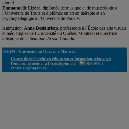
pluriel
Emmanuelle Lizère,
diplômée de musique et de musicologie à
l’Université de Tours et diplômée en art en thérapie et en
psychopédagogie à l’Université de Paris V.
Animation:
Anne Deslauriers,
professeure à l’École des arts visuels
et médiatiques de l’Université du Québec Montréal et directrice
artistique de la
Semaine du son Canada
.
UQAM -
Université du Québec à Montréal
Centre de recherche en éducation et formation relatives à
l'environnement et à l'écocitoyenneté
centre.ere@uqam.ca