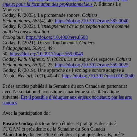
enjeux pour la formation des professionnel.le.s
?
. Éditions Le
Manuscrit.
Goday, P. (2023). La promenade sonore.
Cahiers
Pédagogiques
,
585
(4), 40.
https://doi.org/10.3917/cape.585.0040
Goday, P. (2022).
L’enseignement de la perception sonore comme
outil de conscientisation
écologique
.
https://doi.org/10.4000/ere.8608
Goday, P. (2021). Un son fondamental.
Cahiers
Pédagogiques
,
569
(4), 49–
50.
https://doi.org/10.3917/cape.569.0049
Goday, P., & Vigreux, V. (2020). La musique des espaces.
Cahiers
Pédagogiques
,
559
(2), 25.
https://doi.org/10.3917/cape.559.0025
Goday, P. (2019). Une approche de l’écologie sonore adaptée à
l’école.
Nectart
,
10
(1), 40–47.
https://doi.org/10.3917/nect.010.0040
Et des articles publiés à la Semaine du son Canada en partenariat
avec l’association d’acoustique canadienne sur la thématique
suivante:
Est-il possible d’éduquer aux enjeux sociétaux par les arts
sonores
Avec la participation de :
Pascale Goday,
doctorante en études et pratiques des arts à
l’UQAM et présidente de la Semaine du Son Canada
Alain Joule,
docteur PhD en études et pratiques des arts, poète