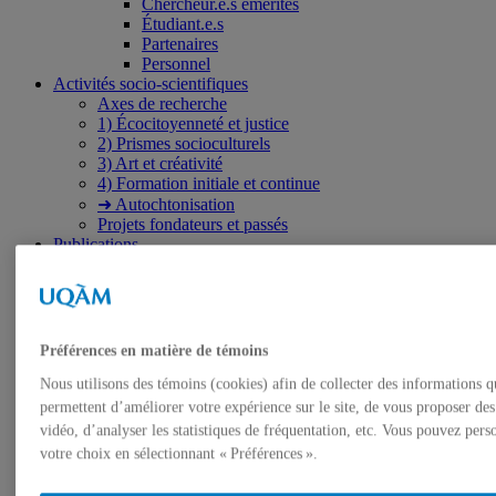
Chercheur.e.s émérites
Étudiant.e.s
Partenaires
Personnel
Activités socio-scientifiques
Axes de recherche
1) Écocitoyenneté et justice
2) Prismes socioculturels
3) Art et créativité
4) Formation initiale et continue
➜ Autochtonisation
Projets fondateurs et passés
Publications
Revue ERE
Publications des membres
Publications du Centr’ERE
Thèses et mémoires
Formation
Préférences en matière de témoins
Cours et programmes de formation
Place aux étudiant.e.s
Nous utilisons des témoins (cookies) afin de collecter des informations q
Ressources en ERE
permettent d’améliorer votre expérience sur le site, de vous proposer de
Engagement écosocial
vidéo, d’analyser les statistiques de fréquentation, etc. Vous pouvez pers
Vers une Stratégie québécoise
votre choix en sélectionnant « Préférences ».
Contributions aux débats publics
Présence dans les médias