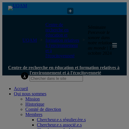
Centre de recherche en éducation et formation relatives à
Centre de
Séminaire
l'environnement et à l'écocitoyenneté
recherche en
Percevoir le
éducation et
sonore dans
UQAM
formation relatives
notre relation
à l'environnement
au monde
| 15
et à
octobre 2024
l'écocitoyenneté
Centre de recherche en éducation et formation relatives à
l'environnement et à l'écocitoyenneté
Accueil
Qui nous sommes
Mission
Historique
Comité de direction
Membres
Chercheur.e.s régulier.ère.s
Chercheur.e.s associé.e.s