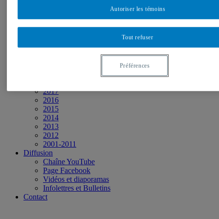
Événements
Autoriser les témoins
2026
2025
2024
Tout refuser
2023
2022
2021
2020
Préférences
2019
2018
2017
2016
2015
2014
2013
2012
2001-2011
Diffusion
Chaîne YouTube
Page Facebook
Vidéos et diaporamas
Infolettres et Bulletins
Contact