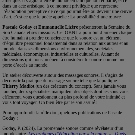
artistique. Il s’agira d’être le monde en tant que tout et partie, et ce
dans un acte artistique, à ce moment privilégié que représente
l’élaboration perceptive de ce qui pourrait être ou devenir une œuvre
d’art, c’est ce que le poète appelle : La possibilité d’une œuvre
Pascale Goday et Emmanuelle Lizère
présenteront la Semaine du
Son Canada et ses missions. Cet OBNL a pour but d’amener chaque
être humain à prendre conscience que le sonore est un élément
d’équilibre personnel fondamental dans sa relation aux autres et au
monde, dans ses dimensions environnementales, sociétales,
médicales, économiques, industrielles et culturelles. Autant de
dimensions qui nous amènent à considérer le sonore comme une
porte d’accès au monde.
Un atelier découverte autour des massages sonores. Il s’agira de
découvrir la pratique du massage sonore telle que la pratique
Thierry Madiot
(un des créateurs du concept). Sans jamais vous
toucher, deux spécialistes manipulent des objets dont les sons vous
effleurent, vous questionnent au plus profond de votre intimité et
vous font voyager. Un bien-être par le son assuré!
Pour approfondir la réflexion, quelques publications de Pascale
Goday :
Goday, P. (2024). La promenade sonore comme révélateur d’un
monde autre.
Les pratiques d’éducation par « la nature » : Quels