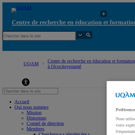
Centre de recherche en éducation et formation
Centre de recherche en éducation et formation 
UQAM
à l'écocitoyenneté
Centre de recherche en éducation et formation re
Accueil
Qui nous sommes
Préférence
Mission
Historique
Nous utilis
Comité de direction
votre expér
Membres
fréquentati
Chercheur.e.s régulier.ère.s