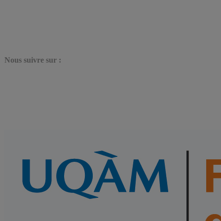
N
ous suivre sur :