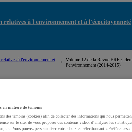
 relatives à l'environnement et à l'écocitoyenneté
relatives à l'environnement et
Volume 12 de la Revue ERE : Identi
l’environnement (2014-2015)
latives à l'environnement et à l'écocitoyenneté
s en matière de témoins
ons des témoins (cookies) afin de collecter des informations qui nous permetten
ience sur le site, de vous proposer des contenus vidéo, d’analyser les statistique
on, etc. Vous pouvez personnaliser votre choix en sélectionnant « Préférences ».