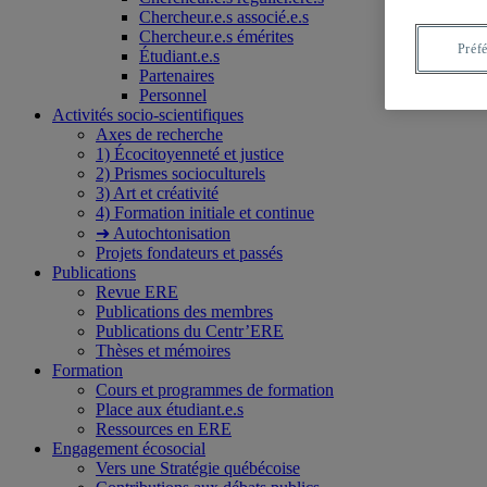
Chercheur.e.s associé.e.s
Chercheur.e.s émérites
Préf
Étudiant.e.s
Partenaires
Personnel
Activités socio-scientifiques
Axes de recherche
1) Écocitoyenneté et justice
2) Prismes socioculturels
3) Art et créativité
4) Formation initiale et continue
➜ Autochtonisation
Projets fondateurs et passés
Publications
Revue ERE
Publications des membres
Publications du Centr’ERE
Thèses et mémoires
Formation
Cours et programmes de formation
Place aux étudiant.e.s
Ressources en ERE
Engagement écosocial
Vers une Stratégie québécoise