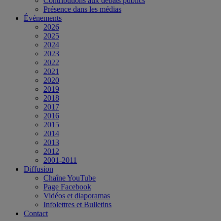
Contributions aux débats publics
Présence dans les médias
Événements
2026
2025
2024
2023
2022
2021
2020
2019
2018
2017
2016
2015
2014
2013
2012
2001-2011
Diffusion
Chaîne YouTube
Page Facebook
Vidéos et diaporamas
Infolettres et Bulletins
Contact