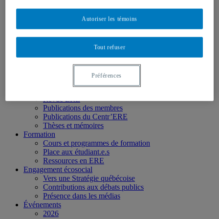
Partenaires
Personnel
Activités socio-scientifiques
Autoriser les témoins
Axes de recherche
1) Écocitoyenneté et justice
2) Prismes socioculturels
Tout refuser
3) Art et créativité
4) Formation initiale et continue
➜ Autochtonisation
Préférences
Projets fondateurs et passés
Publications
Revue ERE
Publications des membres
Publications du Centr’ERE
Thèses et mémoires
Formation
Cours et programmes de formation
Place aux étudiant.e.s
Ressources en ERE
Engagement écosocial
Vers une Stratégie québécoise
Contributions aux débats publics
Présence dans les médias
Événements
2026