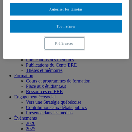
Personnel
Activités socio-scientifiques
Autoriser les témoins
Axes de recherche
1) Écocitoyenneté et justice
2) Prismes socioculturels
Tout refuser
3) Art et créativité
4) Formation initiale et continue
➜ Autochtonisation
Projets fondateurs et passés
Préférences
Publications
Revue ERE
Publications des membres
Publications du Centr’ERE
Thèses et mémoires
Formation
Cours et programmes de formation
Place aux étudiant.e.s
Ressources en ERE
Engagement écosocial
Vers une Stratégie québécoise
Contributions aux débats publics
Présence dans les médias
Événements
2026
2025