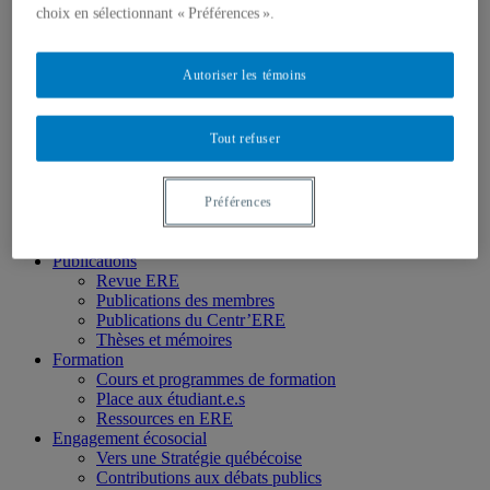
Chercheur.e.s associé.e.s
choix en sélectionnant « Préférences ».
Chercheur.e.s émérites
Étudiant.e.s
Partenaires
Autoriser les témoins
Personnel
Activités socio-scientifiques
Axes de recherche
Tout refuser
1) Écocitoyenneté et justice
2) Prismes socioculturels
3) Art et créativité
4) Formation initiale et continue
Préférences
➜ Autochtonisation
Projets fondateurs et passés
Publications
Revue ERE
Publications des membres
Publications du Centr’ERE
Thèses et mémoires
Formation
Cours et programmes de formation
Place aux étudiant.e.s
Ressources en ERE
Engagement écosocial
Vers une Stratégie québécoise
Contributions aux débats publics