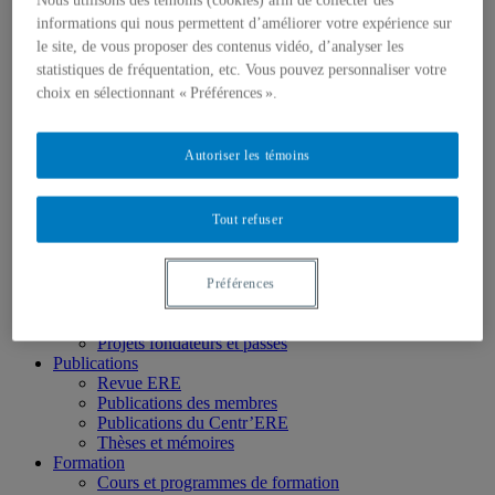
Nous utilisons des témoins (cookies) afin de collecter des
Mission
Historique
informations qui nous permettent d’améliorer votre expérience sur
Comité de direction
le site, de vous proposer des contenus vidéo, d’analyser les
Membres
statistiques de fréquentation, etc. Vous pouvez personnaliser votre
Chercheur.e.s régulier.ère.s
choix en sélectionnant « Préférences ».
Chercheur.e.s associé.e.s
Chercheur.e.s émérites
Étudiant.e.s
Autoriser les témoins
Partenaires
Personnel
Activités socio-scientifiques
Tout refuser
Axes de recherche
1) Écocitoyenneté et justice
2) Prismes socioculturels
3) Art et créativité
Préférences
4) Formation initiale et continue
➜ Autochtonisation
Projets fondateurs et passés
Publications
Revue ERE
Publications des membres
Publications du Centr’ERE
Thèses et mémoires
Formation
Cours et programmes de formation