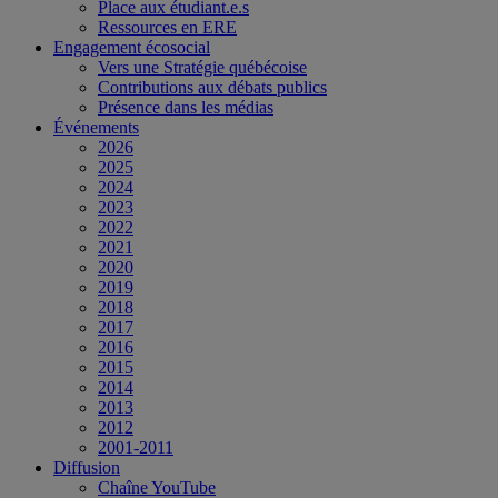
Place aux étudiant.e.s
Ressources en ERE
Engagement écosocial
Vers une Stratégie québécoise
Contributions aux débats publics
Présence dans les médias
Événements
2026
2025
2024
2023
2022
2021
2020
2019
2018
2017
2016
2015
2014
2013
2012
2001-2011
Diffusion
Chaîne YouTube