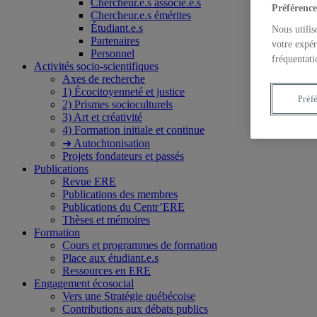
Chercheur.e.s associé.e.s
Préférence
Chercheur.e.s émérites
Étudiant.e.s
Nous utilis
Partenaires
votre expér
Personnel
fréquentati
Activités socio-scientifiques
Axes de recherche
1) Écocitoyenneté et justice
Préf
2) Prismes socioculturels
3) Art et créativité
4) Formation initiale et continue
➜ Autochtonisation
Projets fondateurs et passés
Publications
Revue ERE
Publications des membres
Publications du Centr’ERE
Thèses et mémoires
Formation
Cours et programmes de formation
Place aux étudiant.e.s
Ressources en ERE
Engagement écosocial
Vers une Stratégie québécoise
Contributions aux débats publics