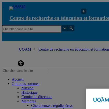
Centre de recherche en éducation et formation
UQAM
Centre de recherche en éducation et formation 
Accueil
Qui nous sommes
Mission
Historique
Comité de direction
Membres
Chercheur.e.s régulier.ère.s