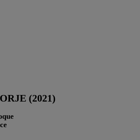
 FORJE (2021)
roque
nce