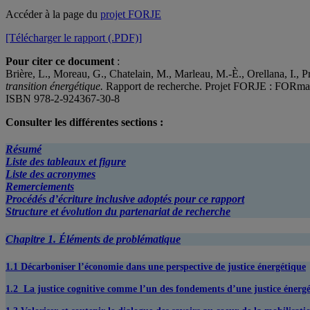
Accéder à la page du
projet FORJE
[Télécharger le rapport (.PDF)]
Pour citer ce document
:
Brière, L., Moreau, G., Chatelain, M., Marleau, M.-È., Orellana, I.,
transition énergétique.
Rapport de recherche. Projet FORJE : FORmatio
ISBN 978-2-924367-30-8
Consulter les différentes sections
:
Résumé
Liste des tableaux et figure
Liste des acronymes
Remerciements
Procédés d’écriture inclusive adoptés pour ce rapport
Structure et évolution du partenariat de recherche
Chapitre 1. Éléments de problématique
1.1
Décarboniser l’économie dans une perspective de justice énergétique
1.2 La justice cognitive comme l’un des fondements d’une justice énerg