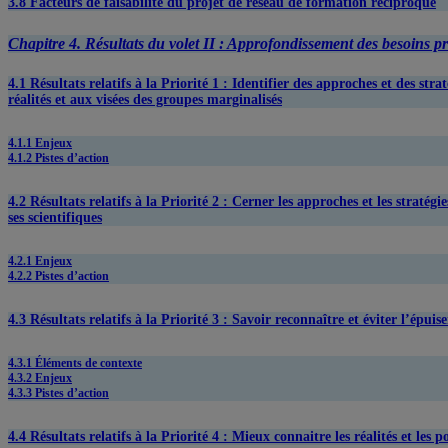
3.8 Facteurs de faisabilité du projet de réseau de formation réciproque
Chapitre 4. Résultats du volet II : Approfondissement des besoins pri
4.1 Résultats relatifs à la Priorité 1 : Identifier des approches et des st
réalités et aux visées des groupes marginalisés
4.1.1 Enjeux
4.1.2 Pistes d’action
4.2 Résultats relatifs à la Priorité 2 : Cerner les approches et les str
ses scientifiques
4.2.1 Enjeux
4.2.2 Pistes d’action
4.3 Résultats relatifs à la Priorité 3 : Savoir reconnaître et éviter l’épui
4.3.1 Éléments de contexte
4.3.2 Enjeux
4.3.3 Pistes d’action
4.4 Résultats relatifs à la Priorité 4 : Mieux connaitre les réalités et les