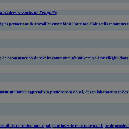
oritaires ressortis de l’enquête
ratégies permettant de travailler ensemble à l’atteinte d’objectifs communs 
atégies de coconstruction de savoirs communautés-universités à privilégier 
sement militant : apprendre à prendre soin de soi, des collaborateurs et des c
 possibilités du cadre municipal pour investir cet espace politique de proximi