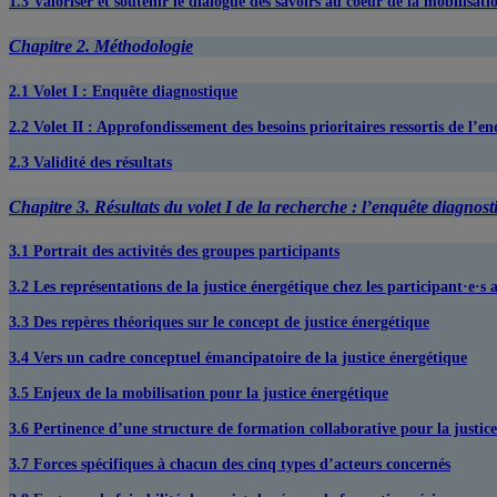
1.3 Valoriser et soutenir le dialogue des savoirs au coeur de la mobilisat
Chapitre 2. Méthodologie
2.1
Volet I : Enquête diagnostique
2.2 Volet II : Approfondissement des besoins prioritaires ressortis de l’e
2.3 Validité des résultats
Chapitre 3. Résultats du volet I de la recherche : l’enquête diagnost
3.1 Portrait des activités des groupes participants
3.2 Les représentations de la justice énergétique chez les participant·e·s 
3.3 Des repères théoriques sur le concept de justice énergétique
3.4 Vers un cadre conceptuel émancipatoire de la justice énergétique
3.5 Enjeux de la mobilisation pour la justice énergétique
3.6 Pertinence d’une structure de formation collaborative pour la justic
3.7 Forces spécifiques à chacun des cinq types d’acteurs concernés