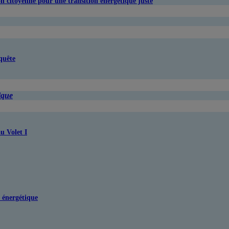
ion citoyenne pour une transition énergétique juste
nquête
ique
au Volet I
e énergétique