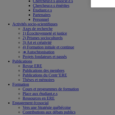
Chercheur.e.s associé.e.s
Chercheur.e.s émérites
Étudiant.e.s
Partenaires
Personnel
Activités socio-scientifiques
Axes de recherche
1) Écocitoyenneté et justice
2) Prismes socioculturels
3) Art et créativité
4) Formation initiale et continue
➜ Autochtonisation
Projets fondateurs et passés
Publications
Revue ERE
Publications des membres
Publications du Centr’ERE
Thèses et mémoires
Formation
Cours et programmes de formation
Place aux étudiant.e.s
Ressources en ERE
Engagement écosocial
Vers une Stratégie québécoise
Contributions aux débats publics