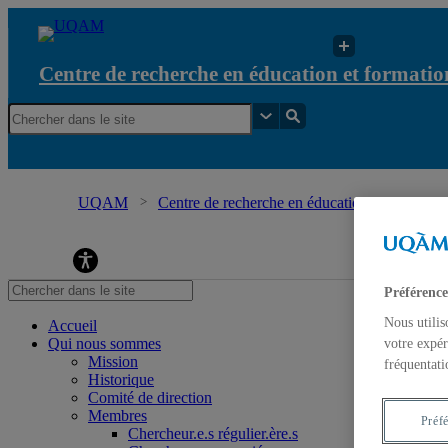
Centre de recherche en éducation et formation
UQAM
Centre de recherche en éducation et formation 
éducation et formation relatives à l'environnement e
Préférence
Nous utilis
Accueil
Qui nous sommes
votre expér
Mission
fréquentati
Historique
Comité de direction
Membres
Préf
Chercheur.e.s régulier.ère.s