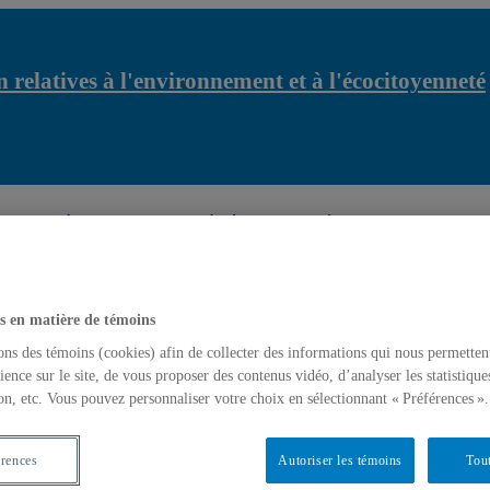
 relatives à l'environnement et à l'écocitoyenneté
relatives à l'environnement et à l'écocitoyenneté
Appel de projets :
t à l'écocitoyenneté
s en matière de témoins
ons des témoins (cookies) afin de collecter des informations qui nous permetten
ience sur le site, de vous proposer des contenus vidéo, d’analyser les statistique
on, etc. Vous pouvez personnaliser votre choix en sélectionnant « Préférences ».
érences
Autoriser les témoins
Tout