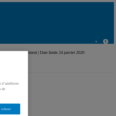
Centre
de
 Arts et Environnement | Date limite 24 janvier 2020
recherche
en
t d’améliorer
s de
 refuser