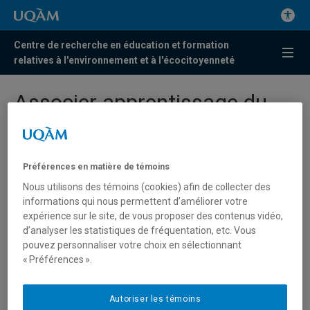
Centre de recherche en éducation et formation
relatives à l'environnement et à l'écocitoyenneté
Associer apprentissage du
français, interculturel et
environnement: des étudiants
Préférences en matière de témoins
du Centr’ERE lancent un
Nous utilisons des témoins (cookies) afin de collecter des
recueil d’activités
informations qui nous permettent d’améliorer votre
expérience sur le site, de vous proposer des contenus vidéo,
pédagogiques en francisation
d’analyser les statistiques de fréquentation, etc. Vous
pouvez personnaliser votre choix en sélectionnant
4 avril 2013
« Préférences ».
Autoriser les témoins