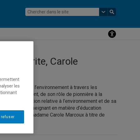
re émérite, Carole
permettent
nalyser les
tion relative à l’environnement à travers les
ctionnant
 d’enseignement, de son rôle de pionnière à la
que en éducation relative à l’environnement et de sa
u personnel enseignant en matière d’éducation
fier d’accueillir madame Carole Marcoux à titre de
 refuser