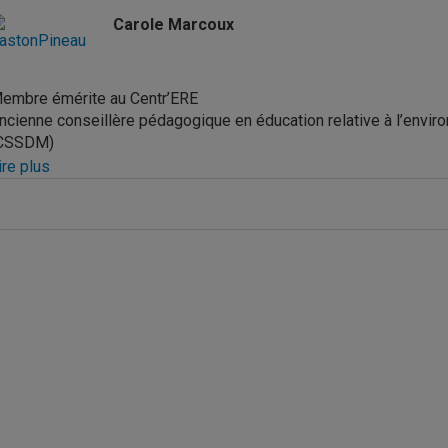
Carole Marcoux
embre émérite au Centr’ERE
ncienne conseillère pédagogique en éducation relative à l’envi
CSSDM)
ire plus
étentrice d’une maîtrise en Fondements de l’éducation, Carole M
ommission scolaire de Montréal (CSDM – m
aintenant le
Centre 
eptembre 1999 à décembre 2020. Auparavant, elle enseignait dan
ôte-des-Neiges à Montréal : Saint-Pascal-Baylon. Pendant treize
n environnement impliquant toute l’école, les parents et des orga
édagogique dont une grammaire pour le primaire sur le thème de
n tant que conseillère pédagogique en environnement, elle a édité
aleur des initiatives environnementales à la CSDM. Elle a organi
e l’éducation relative à l’environnement et de nombreux partenair
’environnement qui rassemblait environ 500 personnes. Elle a of
SDM et a organisé divers évènements éducatifs en collaboration a