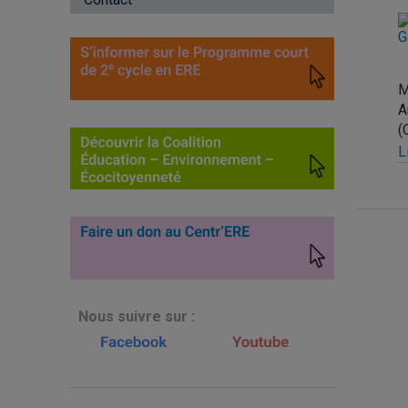
M
A
(
L
D
C
s
C
e
p
N
ous suivre sur :
E
v
d
l
C