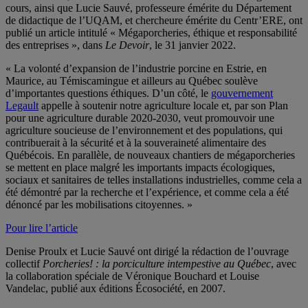
cours, ainsi que Lucie Sauvé, professeure émérite du Département
de didactique de l’UQAM, et chercheure émérite du Centr’ERE, ont
publié un article intitulé « Mégaporcheries, éthique et responsabilité
des entreprises », dans
Le Devoir
, le 31 janvier 2022.
« La volonté d’expansion de l’industrie porcine en Estrie, en
Maurice, au Témiscamingue et ailleurs au Québec soulève
d’importantes questions éthiques. D’un côté, le
gouvernement
Legault
appelle à soutenir notre agriculture locale et, par son Plan
pour une agriculture durable 2020-2030, veut promouvoir une
agriculture soucieuse de l’environnement et des populations, qui
contribuerait à la sécurité et à la souveraineté alimentaire des
Québécois. En parallèle, de nouveaux chantiers de mégaporcheries
se mettent en place malgré les importants impacts écologiques,
sociaux et sanitaires de telles installations industrielles, comme cela a
été démontré par la recherche et l’expérience, et comme cela a été
dénoncé par les mobilisations citoyennes. »
Pour lire l’article
Denise Proulx et Lucie Sauvé ont dirigé la rédaction de l’ouvrage
collectif
Porcheries! : la porciculture intempestive au Québec
, avec
la collaboration spéciale de Véronique Bouchard et Louise
Vandelac, publié aux éditions Écosociété, en 2007.