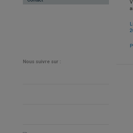
V
a
L
2
P
N
ous suivre sur :