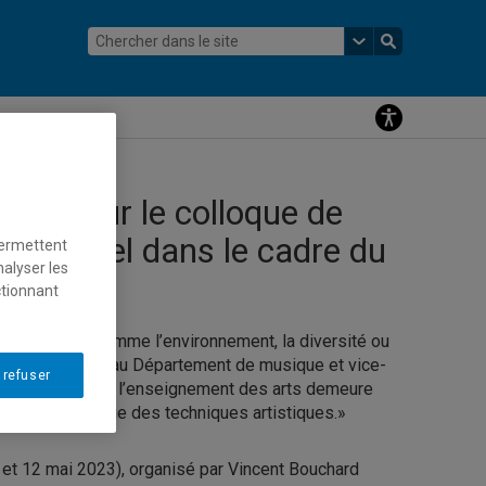
ique, sur le colloque de
ia Morel dans le cadre du
permettent
nalyser les
023
ctionnant
iales vives, comme l’environnement, la diversité ou
ne, professeur au Département de musique et vice-
 refuser
occupations dans l’enseignement des arts demeure
r l’apprentissage des techniques artistiques.»
et 12 mai 2023), organisé par Vincent Bouchard