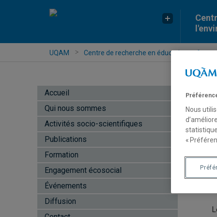
Centr
l'env
UQAM
Centre de recherche en éducation et formati
Accueil
Préférence
Qui nous sommes
Nous utili
d’améliore
Activités socio-scientifiques
statistiqu
Publications
« Préféren
«
Formation
l
Préfé
Engagement écosocial
d
t
Événements
Diffusion
L
Contact