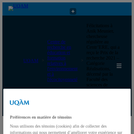
Centre de recherche en éducation et formation relatives à
Félicitations à
l'environnement et à l'écocitoyenneté
Anik Meunier,
chercheuse
Centre de
régulière au
recherche en
Centr’ERE, qui a
éducation et
reçu le Prix de la
formation
recherche 2021 –
UQAM
relatives à
Catégorie
l'environnement
Réalisations,
et à
décerné par la
l'écocitoyenneté
Faculté des
sciences de
l’éducation de
l’UQAM !
Centre de recherche en éducation et formation relatives à
l'environnement et à l'écocitoyenneté
Préférences en matière de témoins
Nous utilisons des témoins (cookies) afin de collecter des
Accueil
informations qui nous permettent d’améliorer votre expérience sur